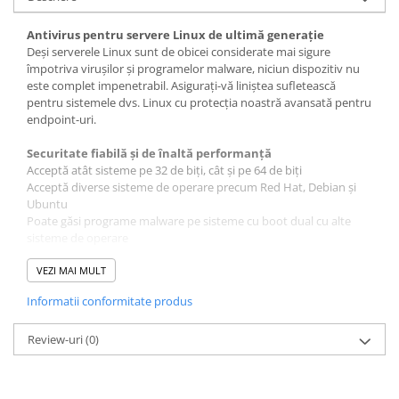
Antivirus pentru servere Linux de ultimă generație
Deși serverele Linux sunt de obicei considerate mai sigure
împotriva virușilor și programelor malware, niciun dispozitiv nu
este complet impenetrabil. Asigurați-vă liniștea sufletească
pentru sistemele dvs. Linux cu protecția noastră avansată pentru
endpoint-uri.
Securitate fiabilă și de înaltă performanță
Acceptă atât sisteme pe 32 de biți, cât și pe 64 de biți
Acceptă diverse sisteme de operare precum Red Hat, Debian și
Ubuntu
Poate găsi programe malware pe sisteme cu boot dual cu alte
sisteme de operare
Dezvoltat și actualizat continuu
VEZI MAI MULT
Securitate Linux pentru afaceri
Informatii conformitate produs
Păstrați-vă sistemele Linux protejate cu soluția noastră antivirus
ușoară, care nu vă încetinește. Tehnologia noastră CommunityIQ
oferă protecție anti-malware Linux în timp real și accelerează
Review-uri
(0)
stațiile de lucru prin protejarea fișierelor de pe server, utilizând
mai puțină energie cu suport multicore.