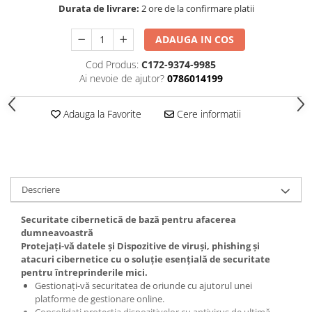
Durata de livrare:
2 ore de la confirmare platii
ADAUGA IN COS
Cod Produs:
C172-9374-9985
Ai nevoie de ajutor?
0786014199
Adauga la Favorite
Cere informatii
Descriere
Securitate cibernetică de bază pentru afacerea
dumneavoastră
Protejați-vă datele și Dispozitive de viruși, phishing și
atacuri cibernetice cu o soluție esențială de securitate
pentru întreprinderile mici.
Gestionați-vă securitatea de oriunde cu ajutorul unei
platforme de gestionare online.
Consolidați protecția dispozitivelor cu antivirus de ultimă