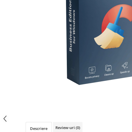
AVAST Driver Updater
AVAST SecureLine VPN
AVAST AntiTrack Premium
Review-uri
(0)
Descriere