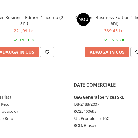
e, pentru mai mult timp.
le finale și curățează fișierele
r Business Edition 1 licenta (2
CCleaner Business Edition 1 li
, șterge vechile intrări din
NOU
ani)
ani)
221,99 Lei
339,45 Lei
evoie de asistență internă sau
IN STOC
IN STOC
erea și pregătirea mașinilor
ADAUGA IN COS
ADAUGA IN COS
, astfel încât datele companiei
ă fișierele pentru a preveni
te informații. De asemenea,
DATE COMERCIALE
sensibile pentru a preveni furtul
 Plata
C&G General Services SRL
istent
e Retur
J08/2488/2007
ele existente pentru a maximiza
Produselor
RO22400695
de Retur
Str. Prunului nr.16C
BOD, Brasov