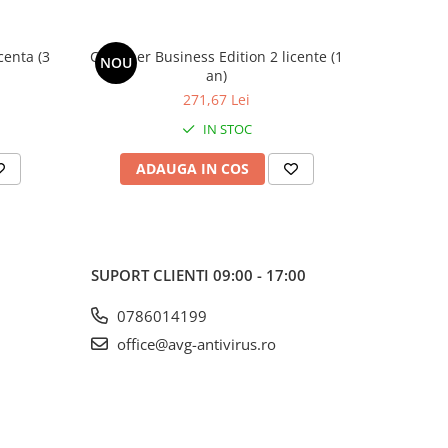
centa (3
CCleaner Business Edition 2 licente (1
CCleaner 
NOU
NOU
an)
271,67 Lei
IN STOC
ADAUGA IN COS
AD
SUPORT CLIENTI
09:00 - 17:00
0786014199
office@avg-antivirus.ro