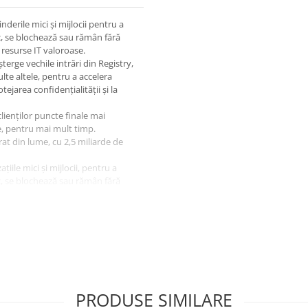
derile mici și mijlocii pentru a
sc, se blochează sau rămân fără
 resurse IT valoroase.
șterge vechile intrări din Registry,
te altele, pentru a accelera
tejarea confidențialității și la
clienților puncte finale mai
e, pentru mai mult timp.
at din lume, cu 2,5 miliarde de
iile mici și mijlocii, pentru a
sc, se blochează sau rămân fără
 resurse IT valoroase. Șterge în
hile intrări din Registry, oprește
e pentru a accelera mașinile, a
idențialității și la creșterea
a cu adevărat prin curățare
tualizare automată și multe
 prioritară.
PRODUSE SIMILARE
clienților puncte finale mai