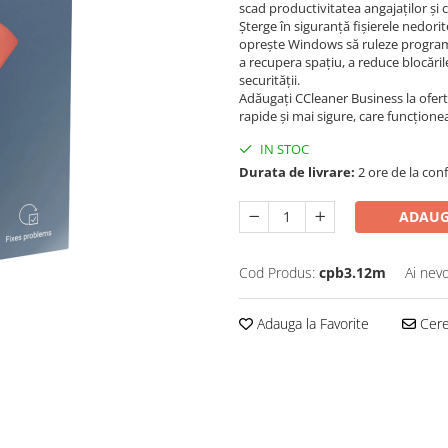
scad productivitatea angajaților și
Șterge în siguranță fișierele nedorit
oprește Windows să ruleze programe 
a recupera spațiu, a reduce blocările,
securității.
Adăugați CCleaner Business la oferta 
rapide și mai sigure, care funcțion
IN STOC
Durata de livrare:
2 ore de la conf
ADAUG
Cod Produs:
cpb3.12m
Ai nevo
Adauga la Favorite
Cere 