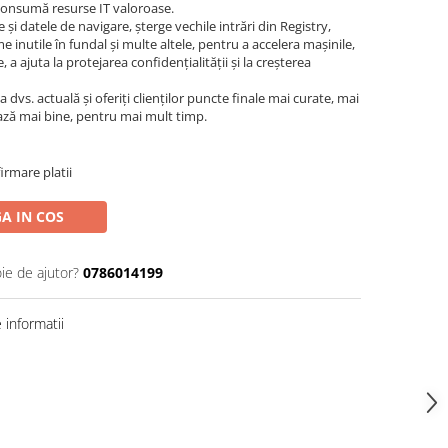
 consumă resurse IT valoroase.
e și datele de navigare, șterge vechile intrări din Registry,
inutile în fundal și multe altele, pentru a accelera mașinile,
 a ajuta la protejarea confidențialității și la creșterea
dvs. actuală și oferiți clienților puncte finale mai curate, mai
ează mai bine, pentru mai mult timp.
irmare platii
A IN COS
ie de ajutor?
0786014199
informatii