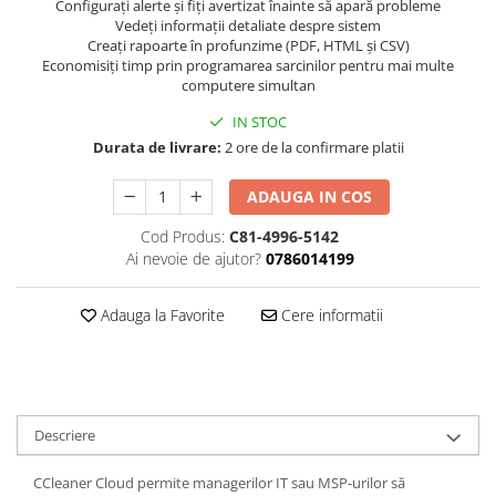
Configurați alerte și fiți avertizat înainte să apară probleme
Vedeți informații detaliate despre sistem
Creați rapoarte în profunzime (PDF, HTML și CSV)
Economisiți timp prin programarea sarcinilor pentru mai multe
computere simultan
IN STOC
Durata de livrare:
2 ore de la confirmare platii
ADAUGA IN COS
Cod Produs:
C81-4996-5142
Ai nevoie de ajutor?
0786014199
Adauga la Favorite
Cere informatii
Descriere
CCleaner Cloud permite managerilor IT sau MSP-urilor să