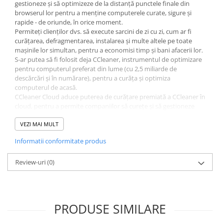
gestioneze și să optimizeze de la distanță punctele finale din
browserul lor pentru a menține computerele curate, sigure și
rapide - de oriunde, în orice moment.
Permiteți clienților dvs. să execute sarcini de zi cu zi, cum ar fi
curățarea, defragmentarea, instalarea și multe altele pe toate
mașinile lor simultan, pentru a economisi timp și bani afacerii lor.
S-ar putea să fi folosit deja CCleaner, instrumentul de optimizare
pentru computerul preferat din lume (cu 2,5 miliarde de
descărcări și în numărare), pentru a curăța și optimiza
computerul de acasă.
CCleaner Cloud aduce puterea de curățare premiată a CCleaner în
cloud, pentru a permite companiilor să curețe și să gestioneze
mai multe mașini simultan - din browserul lor. Șterge în siguranță
fișierele nedorite și datele de navigare, defragmentează, șterge
VEZI MAI MULT
vechile intrări din Registry, oprește Windows să ruleze programe
Informatii conformitate produs
inutile în fundal și multe altele pentru a accelera mașinile, a
recupera spațiu, a reduce blocările, a ajuta la protejarea
confidențialității și la creșterea securității.
Review-uri
(0)
Funcționalitatea de curățare automată și acțiuni de grup oferă
utilizatorilor o flexibilitate completă asupra modului în care
utilizatorii gestionează mașinile. Ele pot fi întreținute după cum și
când este necesar, sau prin activități setate să ruleze conform
PRODUSE SIMILARE
unui program.
Nu vă mai grăbiți de la birou la birou. Gata cu instalările lungi.