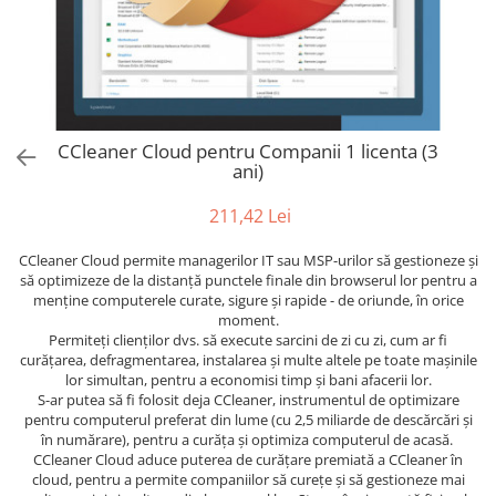
AVAST Driver Updater
AVAST SecureLine VPN
AVAST AntiTrack Premium
CCleaner Cloud pentru Companii 1 licenta (3
ani)
211,42 Lei
CCleaner Cloud permite managerilor IT sau MSP-urilor să gestioneze și
să optimizeze de la distanță punctele finale din browserul lor pentru a
menține computerele curate, sigure și rapide - de oriunde, în orice
moment.
Permiteți clienților dvs. să execute sarcini de zi cu zi, cum ar fi
curățarea, defragmentarea, instalarea și multe altele pe toate mașinile
lor simultan, pentru a economisi timp și bani afacerii lor.
S-ar putea să fi folosit deja CCleaner, instrumentul de optimizare
pentru computerul preferat din lume (cu 2,5 miliarde de descărcări și
în numărare), pentru a curăța și optimiza computerul de acasă.
CCleaner Cloud aduce puterea de curățare premiată a CCleaner în
cloud, pentru a permite companiilor să curețe și să gestioneze mai