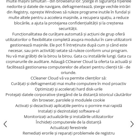
multe mașini simultan - din browserul lor. Șterge în siguranță fișierele
nedorite și datele de navigare, defragmentează, șterge vechile intrări
din Registry, oprește Windows să ruleze programe inutile în fundal și
multe altele pentru a accelera mașinile, a recupera spațiu, a reduce
blocările, a ajuta la protejarea confidențialității și la creșterea
securității.
Funcționalitatea de curățare automată și acțiuni de grup oferă
utilizatorilor o flexibilitate completă asupra modului în care utilizatorii
gestionează mașinile. Ele pot fi întreținute după cum și când este
necesar, sau prin activități setate să ruleze conform unui program.
Nu vă mai grăbiți de la birou la birou. Gata cu instalările lungi. Gata cu
coșmarurile de auditare. Adaugă CCleaner Cloud la oferta ta actuală și
facilitează gestionarea computerelor de afaceri pentru clienții tăi - de
oriunde.
CCleaner Cloud vă va permite clienților să:
Curățați și defragmentați mai multe computere în mod proactiv
Optimizați și accelerați hard disk-urile
Protejați datele corporative ștergând de la distanță istoricul căutărilor
din browser, parolele și modulele cookie
Activați și dezactivați aplicațiile pentru o pornire mai rapidă
Instalați și dezinstalați software-ul
Monitorizați actualizările și instalările utilizatorilor
Închideți computerele de la distanță
Actualizați ferestrele
Remediați erorile și reparați problemele de registru