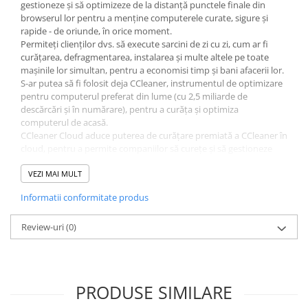
gestioneze și să optimizeze de la distanță punctele finale din
browserul lor pentru a menține computerele curate, sigure și
rapide - de oriunde, în orice moment.
Permiteți clienților dvs. să execute sarcini de zi cu zi, cum ar fi
curățarea, defragmentarea, instalarea și multe altele pe toate
mașinile lor simultan, pentru a economisi timp și bani afacerii lor.
S-ar putea să fi folosit deja CCleaner, instrumentul de optimizare
pentru computerul preferat din lume (cu 2,5 miliarde de
descărcări și în numărare), pentru a curăța și optimiza
computerul de acasă.
CCleaner Cloud aduce puterea de curățare premiată a CCleaner în
cloud, pentru a permite companiilor să curețe și să gestioneze
mai multe mașini simultan - din browserul lor. Șterge în siguranță
fișierele nedorite și datele de navigare, defragmentează, șterge
VEZI MAI MULT
vechile intrări din Registry, oprește Windows să ruleze programe
Informatii conformitate produs
inutile în fundal și multe altele pentru a accelera mașinile, a
recupera spațiu, a reduce blocările, a ajuta la protejarea
confidențialității și la creșterea securității.
Review-uri
(0)
Funcționalitatea de curățare automată și acțiuni de grup oferă
utilizatorilor o flexibilitate completă asupra modului în care
utilizatorii gestionează mașinile. Ele pot fi întreținute după cum și
când este necesar, sau prin activități setate să ruleze conform
PRODUSE SIMILARE
unui program.
Nu vă mai grăbiți de la birou la birou. Gata cu instalările lungi.