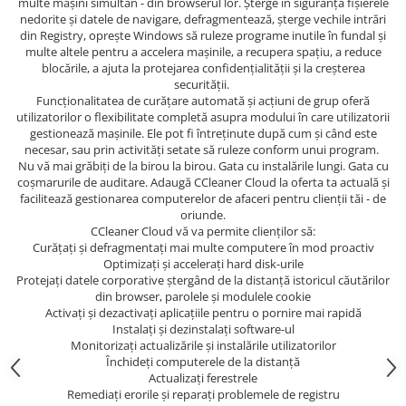
multe mașini simultan - din browserul lor. Șterge în siguranță fișierele
nedorite și datele de navigare, defragmentează, șterge vechile intrări
din Registry, oprește Windows să ruleze programe inutile în fundal și
multe altele pentru a accelera mașinile, a recupera spațiu, a reduce
blocările, a ajuta la protejarea confidențialității și la creșterea
securității.
Funcționalitatea de curățare automată și acțiuni de grup oferă
utilizatorilor o flexibilitate completă asupra modului în care utilizatorii
gestionează mașinile. Ele pot fi întreținute după cum și când este
necesar, sau prin activități setate să ruleze conform unui program.
Nu vă mai grăbiți de la birou la birou. Gata cu instalările lungi. Gata cu
coșmarurile de auditare. Adaugă CCleaner Cloud la oferta ta actuală și
facilitează gestionarea computerelor de afaceri pentru clienții tăi - de
oriunde.
CCleaner Cloud vă va permite clienților să:
Curățați și defragmentați mai multe computere în mod proactiv
Optimizați și accelerați hard disk-urile
Protejați datele corporative ștergând de la distanță istoricul căutărilor
din browser, parolele și modulele cookie
Activați și dezactivați aplicațiile pentru o pornire mai rapidă
Instalați și dezinstalați software-ul
Monitorizați actualizările și instalările utilizatorilor
Închideți computerele de la distanță
Actualizați ferestrele
Remediați erorile și reparați problemele de registru