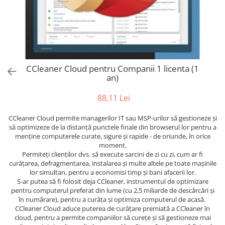
AVAST Driver Updater
AVAST SecureLine VPN
AVAST AntiTrack Premium
CCleaner Cloud pentru Companii 1 licenta (1
an)
88,11 Lei
CCleaner Cloud permite managerilor IT sau MSP-urilor să gestioneze și
să optimizeze de la distanță punctele finale din browserul lor pentru a
menține computerele curate, sigure și rapide - de oriunde, în orice
moment.
Permiteți clienților dvs. să execute sarcini de zi cu zi, cum ar fi
curățarea, defragmentarea, instalarea și multe altele pe toate mașinile
lor simultan, pentru a economisi timp și bani afacerii lor.
S-ar putea să fi folosit deja CCleaner, instrumentul de optimizare
pentru computerul preferat din lume (cu 2,5 miliarde de descărcări și
în numărare), pentru a curăța și optimiza computerul de acasă.
CCleaner Cloud aduce puterea de curățare premiată a CCleaner în
cloud, pentru a permite companiilor să curețe și să gestioneze mai