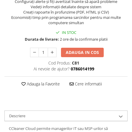
Configurați alerte și fiți avertizat înainte să apară probleme
Vedeți informații detaliate despre sistem
Creați rapoarte în profunzime (PDF, HTML și CSV)
Economisiți timp prin programarea sarcinilor pentru mai multe
computere simultan
IN STOC
Durata de livrare:
2 ore de la confirmare platii
ADAUGA IN COS
Cod Produs:
C81
Ai nevoie de ajutor?
0786014199
Adauga la Favorite
Cere informatii
Descriere
CCleaner Cloud permite managerilor IT sau MSP-urilor să