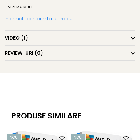
VEZI MAI MULT
Antivirus de rețea
Informatii conformitate produs
Ajută la protejarea rețelei clienților dvs. de răspândirea
virușilor, viermilor sau troienilor
VIDEO
(1)
AntiMalware (AVG Resident Shield)
REVIEW-URI
(0)
Funcționează în fundal și oferă protecție continuă prin
scanarea fișierelor de sistem și ajută la detectarea,
eliminarea și prevenirea răspândirii virușilor, viermilor sau
troienilor.
AVG Anti-Spyware
PRODUSE SIMILARE
Ajută la protejarea identității clientului dvs. împotriva
programelor spyware și adware care urmăresc
informațiile personale. De asemenea, protejează parolele
NOU
NOU