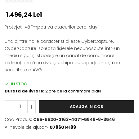
1.496,24 Lei
Protejați-vă împotriva atacurilor zero-day
Una dintre noile caracteristici este CyberCapture.
CyberCapture izolează fișierele necunoscute într-un
mediu sigur și stabilește un canal de comunicare
bidirecțională cu dvs. și echipa de experți analiști de
securitate a AVG.
IN STOC
Durata de livrare:
2 ore de la confirmare platii
ADAUGA IN COS
Cod Produs:
C55-5620-2163-4071-5848-8-3546
Ai nevoie de ajutor?
0786014199