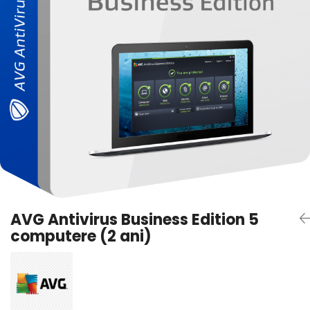
AVAST Driver Updater
AVAST SecureLine VPN
AVAST AntiTrack Premium
AVG Antivirus Business Edition 5
computere (2 ani)