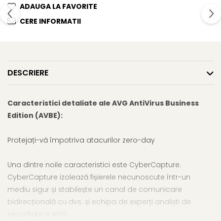
ADAUGA LA FAVORITE
CERE INFORMATII
DESCRIERE
Caracteristici detaliate ale AVG AntiVirus Business
Edition (AVBE):
Protejați-vă împotriva atacurilor zero-day
Una dintre noile caracteristici este CyberCapture.
CyberCapture izolează fișierele necunoscute într-un
mediu sigur și stabilește un canal de comunicare
bidirecțională cu dvs. și echipa de experți analiști de
securitate a AVG.