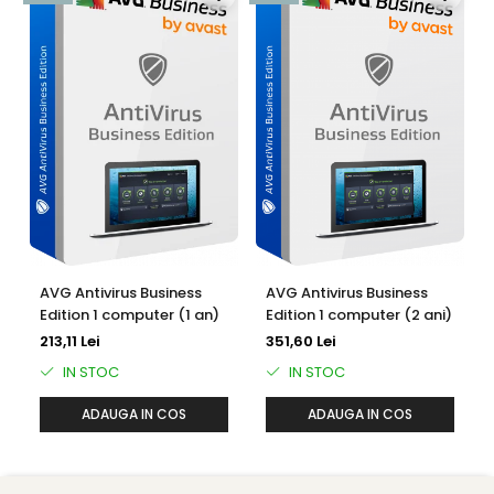
și numerele cărților de credit.
AVG Anti-Rootkit
Ajută la detectarea și eliminarea software-ului rootkit
periculos care ascunde alte software-uri rău intenționate
care încearcă să preia controlul asupra computerelor
clienților dvs.
AVG Antivirus Business
AVG Antivirus Business
Edition 1 computer (1 an)
Edition 1 computer (2 ani)
Detectare avansată
213,11 Lei
351,60 Lei
Tehnologie de detectare a focarelor bazată pe cloud
IN STOC
IN STOC
pentru a ajuta la identificarea în timp real chiar și a celor
ADAUGA IN COS
ADAUGA IN COS
mai noi variante de malware și a focarelor.