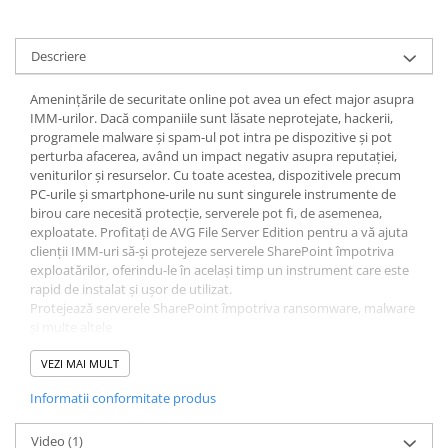
Descriere
Amenințările de securitate online pot avea un efect major asupra
IMM-urilor. Dacă companiile sunt lăsate neprotejate, hackerii,
programele malware și spam-ul pot intra pe dispozitive și pot
perturba afacerea, având un impact negativ asupra reputației,
veniturilor și resurselor. Cu toate acestea, dispozitivele precum
PC-urile și smartphone-urile nu sunt singurele instrumente de
birou care necesită protecție, serverele pot fi, de asemenea,
exploatate. Profitați de AVG File Server Edition pentru a vă ajuta
clienții IMM-uri să-și protejeze serverele SharePoint împotriva
exploatărilor, oferindu-le în același timp un instrument care este
rapid de instalat și ușor de utilizat.
Protejează serverele SharePoint împotriva ransomware, malware
și multe altele
Rapid de instalat
Interfață ușor de utilizat
VEZI MAI MULT
Asistență gratuită prin e-mail și telefon
Informatii conformitate produs
Management la distanta
Asistență 24/7
Caracteristici detaliate AVG File Server Edition:
Video
(1)