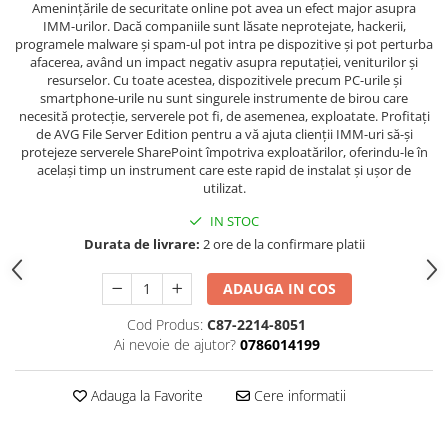
Amenințările de securitate online pot avea un efect major asupra
IMM-urilor. Dacă companiile sunt lăsate neprotejate, hackerii,
programele malware și spam-ul pot intra pe dispozitive și pot perturba
afacerea, având un impact negativ asupra reputației, veniturilor și
resurselor. Cu toate acestea, dispozitivele precum PC-urile și
smartphone-urile nu sunt singurele instrumente de birou care
necesită protecție, serverele pot fi, de asemenea, exploatate. Profitați
de AVG File Server Edition pentru a vă ajuta clienții IMM-uri să-și
protejeze serverele SharePoint împotriva exploatărilor, oferindu-le în
același timp un instrument care este rapid de instalat și ușor de
utilizat.
IN STOC
Durata de livrare:
2 ore de la confirmare platii
ADAUGA IN COS
Cod Produs:
C87-2214-8051
Ai nevoie de ajutor?
0786014199
Adauga la Favorite
Cere informatii