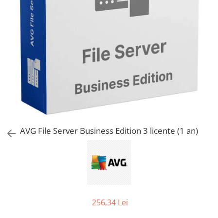
AVAST Driver Updater
AVAST SecureLine VPN
AVAST AntiTrack Premium
AVG File Server Business Edition 3 licente (1 an)
256,34 Lei