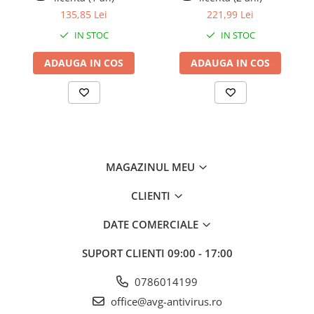
Adăugați CCleaner Business la oferta dvs. actuală și oferiți
135,85 Lei
221,99 Lei
clienților puncte finale mai curate, mai rapide și mai sigure, care
funcționează mai bine, pentru mai mult timp.
IN STOC
IN STOC
Optimizați punctele finale
Motorul de curățare puternic al CCleaner accelerează punctele
ADAUGA IN COS
ADAUGA IN COS
finale și curățează fișierele inutile care ocupă spațiu valoros pe
hard disk. De asemenea, șterge vechile intrări din Registry care
pot duce la instabilitate.
Reduceți costurile de suport IT
Punctele finale curate și optimizate înseamnă mai puțină nevoie
de asistență internă sau externalizată. CCleaner reduce timpul
necesar pentru ștergerea și pregătirea mașinilor pentru noii
angajați.
MAGAZINUL MEU
Menține securitatea
CCleaner șterge cookie-urile, parolele și datele de navigare, astfel
CLIENTI
încât datele companiei rămân confidențiale. De asemenea, poate
șterge în siguranță fișierele pentru a preveni recuperarea
DATE COMERCIALE
acestora.
Protejați confidențialitatea
SUPORT CLIENTI
09:00 - 17:00
CCleaner poate șterge istoricul browserului, parolele și alte
informații. De asemenea, angajații îl pot folosi pentru a șterge în
0786014199
siguranță fișierele sensibile pentru a preveni furtul de date și alte
probleme.
office@avg-antivirus.ro
Creșteți rentabilitatea investiției pe hardware-ul existent