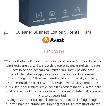
AVAST Driver Updater
AVAST SecureLine VPN
AVAST AntiTrack Premium
CCleaner Business Edition 9 licente (1 an)
1.136,53 Lei
CCleaner Business Edition este creat special pentru întreprinderile mici
și mijlocii pentru a curăța și accelera punctele finale ineficiente care
încetinesc, se blochează sau rămân fără spațiu pe disc, scad
productivitatea angajaților și consumă resurse IT valoroase.
Șterge în siguranță fișierele nedorite și datele de navigare, șterge
vechile intrări din Registry, oprește Windows să ruleze programe
inutile în fundal și multe altele, pentru a accelera mașinile, a recupera
spațiu, a reduce blocările, a ajuta la protejarea confidențialității și la
creșterea securității.
Adăugați CCleaner Business la oferta dvs. actuală și oferiți clienților
puncte finale mai curate, mai rapide și mai sigure, care funcționează