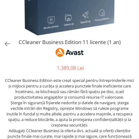
AVAST Driver Updater
AVAST SecureLine VPN
AVAST AntiTrack Premium
CCleaner Business Edition 11 licente (1 an)
1.389,08 Lei
CCleaner Business Edition este creat special pentru întreprinderile mici
și mijlocii pentru a curăța și accelera punctele finale ineficiente care
încetinesc, se blochează sau rămân fără spațiu pe disc, scad
productivitatea angajaților și consumă resurse IT valoroase.
Șterge în siguranță fișierele nedorite și datele de navigare, șterge
vechile intrări din Registry, oprește Windows să ruleze programe
inutile în fundal și multe altele, pentru a accelera mașinile, a recupera
spațiu, a reduce blocările, a ajuta la protejarea confidențialității și la
creșterea securității.
Adăugați CCleaner Business la oferta dvs. actuală și oferiți clienților
puncte finale mai curate, mai rapide și mai sigure, care funcționează