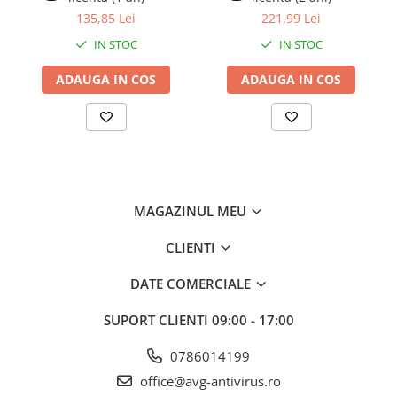
Adăugați CCleaner Business la oferta dvs. actuală și oferiți
135,85 Lei
221,99 Lei
clienților puncte finale mai curate, mai rapide și mai sigure, care
funcționează mai bine, pentru mai mult timp.
IN STOC
IN STOC
Optimizați punctele finale
Motorul de curățare puternic al CCleaner accelerează punctele
ADAUGA IN COS
ADAUGA IN COS
finale și curățează fișierele inutile care ocupă spațiu valoros pe
hard disk. De asemenea, șterge vechile intrări din Registry care
pot duce la instabilitate.
Reduceți costurile de suport IT
Punctele finale curate și optimizate înseamnă mai puțină nevoie
de asistență internă sau externalizată. CCleaner reduce timpul
necesar pentru ștergerea și pregătirea mașinilor pentru noii
angajați.
MAGAZINUL MEU
Menține securitatea
CCleaner șterge cookie-urile, parolele și datele de navigare, astfel
CLIENTI
încât datele companiei rămân confidențiale. De asemenea, poate
șterge în siguranță fișierele pentru a preveni recuperarea
DATE COMERCIALE
acestora.
Protejați confidențialitatea
SUPORT CLIENTI
09:00 - 17:00
CCleaner poate șterge istoricul browserului, parolele și alte
informații. De asemenea, angajații îl pot folosi pentru a șterge în
0786014199
siguranță fișierele sensibile pentru a preveni furtul de date și alte
probleme.
office@avg-antivirus.ro
Creșteți rentabilitatea investiției pe hardware-ul existent