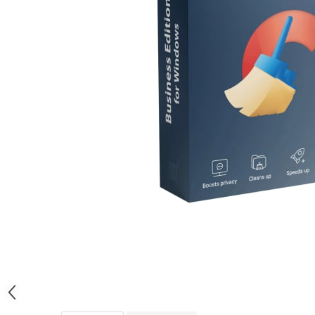
AVAST Driver Updater
AVAST SecureLine VPN
AVAST AntiTrack Premium