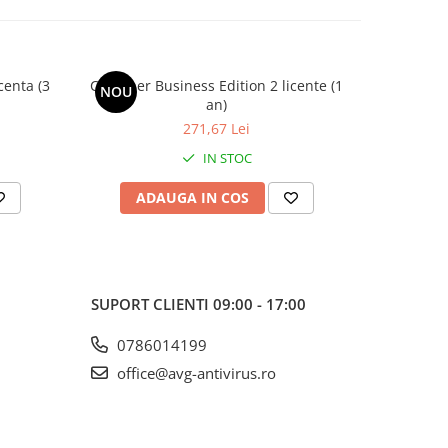
centa (3
CCleaner Business Edition 2 licente (1
CCleaner 
NOU
NOU
an)
271,67 Lei
IN STOC
ADAUGA IN COS
AD
SUPORT CLIENTI
09:00 - 17:00
0786014199
office@avg-antivirus.ro