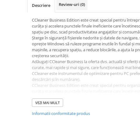
Review-uri
(0)
Descriere
CCleaner Business Edition este creat special pentru întreprin
curăța și accelera punctele finale ineficiente care încetine
spațiu pe disc, scad productivitatea angajaților și consumă
Șterge în siguranță fișierele nedorite și datele de navigare, 
oprește Windows să ruleze programe inutile în fundal și mul
mașinile, a recupera spațiu, a reduce blocările, a ajuta la pro
creșterea securității.
Adăugați CCleaner Business la oferta dvs. actuală și oferiți 
curate, mai rapide și mai sigure, care funcționează mai bin
CCleaner este instrumentul de optimizare pentru PC prefer
descărcări și în numărare).
CCleaner Business Edition este creat special pentru organizaț
curăța și accelera punctele finale ineficiente care încetine
spațiu pe disc, scad productivitatea angajaților și consumă
siguranță fișierele nedorite și datele de navigare, șterge vec
VEZI MAI MULT
Windows să ruleze programe inutile în fundal și multe altel
Informatii conformitate produs
recupera spațiu, a reduce blocările, a ajuta la protejarea conf
securității.
CCleaner Business Edition adaugă capacitatea de a optimiz
automată, curățare pe mai multe profiluri de utilizator, ac
altele. În plus, acceptă scripting și vine cu asistență tehnică