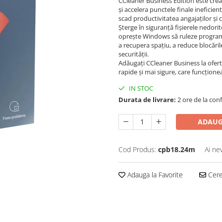
CCleaner Business Edition este creat
și accelera punctele finale ineficie
scad productivitatea angajaților și
Șterge în siguranță fișierele nedorit
oprește Windows să ruleze programe 
a recupera spațiu, a reduce blocările,
securității.
Adăugați CCleaner Business la oferta 
rapide și mai sigure, care funcțion
IN STOC
Durata de livrare:
2 ore de la conf
ADAUG
Cod Produs:
cpb18.24m
Ai ne
Adauga la Favorite
Cere 