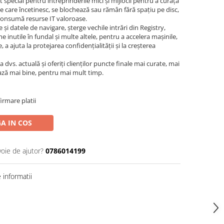
 special pentru întreprinderile mici și mijlocii pentru a curăța
nte care încetinesc, se blochează sau rămân fără spațiu pe disc,
 consumă resurse IT valoroase.
e și datele de navigare, șterge vechile intrări din Registry,
inutile în fundal și multe altele, pentru a accelera mașinile,
 a ajuta la protejarea confidențialității și la creșterea
dvs. actuală și oferiți clienților puncte finale mai curate, mai
ează mai bine, pentru mai mult timp.
irmare platii
A IN COS
voie de ajutor?
0786014199
informatii