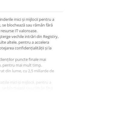
derile mici și mijlocii pentru a
sc, se blochează sau rămân fără
 resurse IT valoroase.
șterge vechile intrări din Registry,
te altele, pentru a accelera
tejarea confidențialității și la
clienților puncte finale mai
e, pentru mai mult timp.
at din lume, cu 2,5 miliarde de
iile mici și mijlocii, pentru a
sc, se blochează sau rămân fără
 resurse IT valoroase. Șterge în
hile intrări din Registry, oprește
e pentru a accelera mașinile, a
idențialității și la creșterea
a cu adevărat prin curățare
tualizare automată și multe
 prioritară.