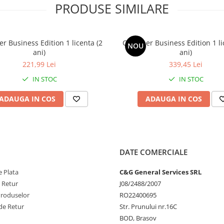
PRODUSE SIMILARE
clienților puncte finale mai
e, pentru mai mult timp.
le finale și curățează fișierele
r Business Edition 1 licenta (2
CCleaner Business Edition 1 li
, șterge vechile intrări din
NOU
ani)
ani)
221,99 Lei
339,45 Lei
evoie de asistență internă sau
IN STOC
IN STOC
erea și pregătirea mașinilor
ADAUGA IN COS
ADAUGA IN COS
, astfel încât datele companiei
ă fișierele pentru a preveni
te informații. De asemenea,
DATE COMERCIALE
sensibile pentru a preveni furtul
 Plata
C&G General Services SRL
istent
e Retur
J08/2488/2007
ele existente pentru a maximiza
Produselor
RO22400695
de Retur
Str. Prunului nr.16C
BOD, Brasov