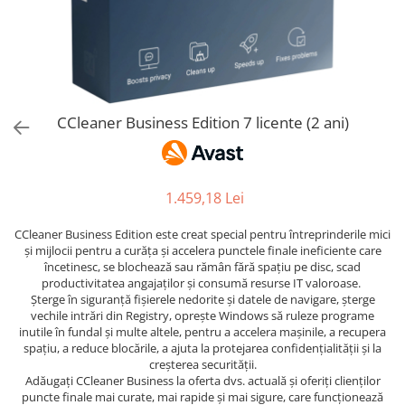
AVAST Driver Updater
AVAST SecureLine VPN
AVAST AntiTrack Premium
CCleaner Business Edition 7 licente (2 ani)
1.459,18 Lei
CCleaner Business Edition este creat special pentru întreprinderile mici
și mijlocii pentru a curăța și accelera punctele finale ineficiente care
încetinesc, se blochează sau rămân fără spațiu pe disc, scad
productivitatea angajaților și consumă resurse IT valoroase.
Șterge în siguranță fișierele nedorite și datele de navigare, șterge
vechile intrări din Registry, oprește Windows să ruleze programe
inutile în fundal și multe altele, pentru a accelera mașinile, a recupera
spațiu, a reduce blocările, a ajuta la protejarea confidențialității și la
creșterea securității.
Adăugați CCleaner Business la oferta dvs. actuală și oferiți clienților
puncte finale mai curate, mai rapide și mai sigure, care funcționează