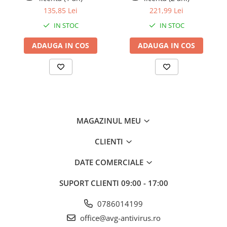
Adăugați CCleaner Business la oferta dvs. actuală și oferiți
135,85 Lei
221,99 Lei
clienților puncte finale mai curate, mai rapide și mai sigure, care
funcționează mai bine, pentru mai mult timp.
IN STOC
IN STOC
Optimizați punctele finale
Motorul de curățare puternic al CCleaner accelerează punctele
ADAUGA IN COS
ADAUGA IN COS
finale și curățează fișierele inutile care ocupă spațiu valoros pe
hard disk. De asemenea, șterge vechile intrări din Registry care
pot duce la instabilitate.
Reduceți costurile de suport IT
Punctele finale curate și optimizate înseamnă mai puțină nevoie
de asistență internă sau externalizată. CCleaner reduce timpul
necesar pentru ștergerea și pregătirea mașinilor pentru noii
angajați.
MAGAZINUL MEU
Menține securitatea
CCleaner șterge cookie-urile, parolele și datele de navigare, astfel
CLIENTI
încât datele companiei rămân confidențiale. De asemenea, poate
șterge în siguranță fișierele pentru a preveni recuperarea
DATE COMERCIALE
acestora.
Protejați confidențialitatea
SUPORT CLIENTI
09:00 - 17:00
CCleaner poate șterge istoricul browserului, parolele și alte
informații. De asemenea, angajații îl pot folosi pentru a șterge în
0786014199
siguranță fișierele sensibile pentru a preveni furtul de date și alte
probleme.
office@avg-antivirus.ro
Creșteți rentabilitatea investiției pe hardware-ul existent