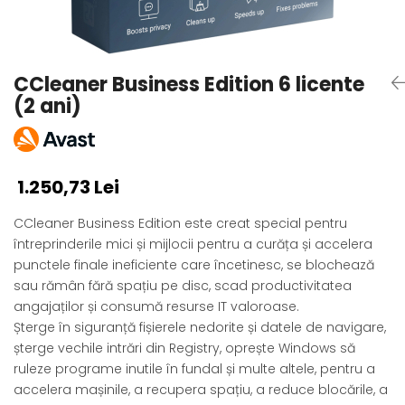
AVAST Driver Updater
AVAST SecureLine VPN
AVAST AntiTrack Premium
CCleaner Business Edition 6 licente
(2 ani)
1.250,73 Lei
CCleaner Business Edition este creat special pentru
întreprinderile mici și mijlocii pentru a curăța și accelera
punctele finale ineficiente care încetinesc, se blochează
sau rămân fără spațiu pe disc, scad productivitatea
angajaților și consumă resurse IT valoroase.
Șterge în siguranță fișierele nedorite și datele de navigare,
șterge vechile intrări din Registry, oprește Windows să
ruleze programe inutile în fundal și multe altele, pentru a
accelera mașinile, a recupera spațiu, a reduce blocările, a