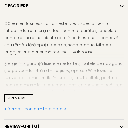
DESCRIERE
CCleaner Business Edition este creat special pentru
întreprinderile mici și mijlocii pentru a curăța și accelera
punctele finale ineficiente care încetinesc, se blochează
sau rămân fără spațiu pe disc, scad productivitatea
angajaților și consumă resurse IT valoroase.
Șterge în siguranță fișierele nedorite și datele de navigare,
șterge vechile intrări din Registry, oprește Windows să
ruleze programe inutile în fundal și multe altele, pentru a
accelera mașinile, a recupera spațiu, a reduce blocările, a
ajuta la protejarea confidențialității și la creșterea
VEZI MAI MULT
securității.
Informatii conformitate produs
Adăugați CCleaner Business la oferta dvs. actuală și oferiți
clienților puncte finale mai curate, mai rapide și mai
sigure, care funcționează mai bine, pentru mai mult timp.
REVIEW-URI
(0)