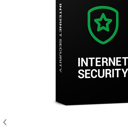
AVAST Driver Updater
AVAST SecureLine VPN
AVAST AntiTrack Premium