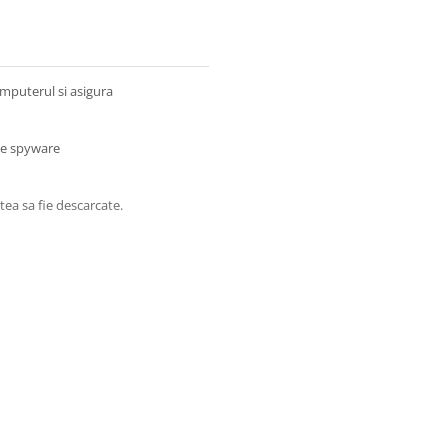
mputerul si asigura
ile spyware
stea sa fie descarcate.
malware-ul
PC. AVG Internet Security scaneaza
nainte de a fi accesate, e-