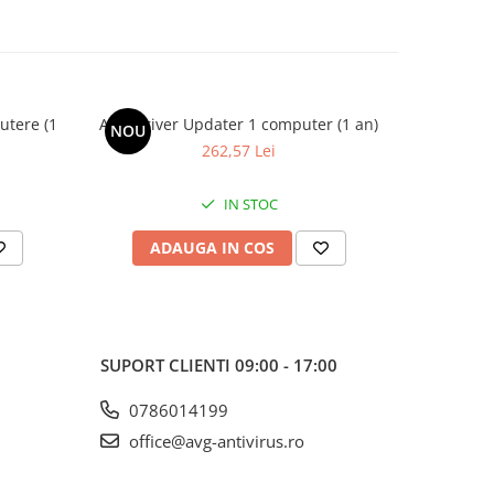
utere (1
AVG Driver Updater 1 computer (1 an)
AVAST 
NOU
NOU
262,57 Lei
IN STOC
ADAUGA IN COS
AD
SUPORT CLIENTI
09:00 - 17:00
0786014199
office@avg-antivirus.ro