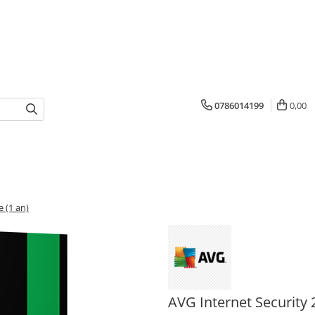
0786014199
0,00
 (1 an)
AVG Internet Security 