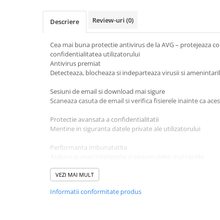
Review-uri
(0)
Descriere
Cea mai buna protectie antivirus de la AVG – protejeaza co
confidentialitatea utilizatorului
Antivirus premiat
Detecteaza, blocheaza si indeparteaza virusii si amenintar
Sesiuni de email si download mai sigure
Scaneaza casuta de email si verifica fisierele inainte ca ace
Protectie avansata a confidentialitatii
Mentine in siguranta datele private ale utilizatorului
Performanta imbunatatita
Asigura scanari inteligente si sesiuni video mai rapide
Caracteristici si beneficii ale Internet Security:
Protectie
VEZI MAI MULT
Detecteaza si opreste virusii, amenintarile informatice si 
Informatii conformitate produs
Protectie usor de utilizat, de care toata lumea are nevoie
Rolul AVG este de a opri virusii inainte ca ei sa ajunga la 
fisierele înainte de a fi deschise, link-urile de pe Facebook î