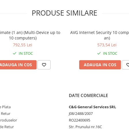
de a fi vizitate.
Malware (AVG Resident Shield), AVG
PRODUSE SIMILARE
ive Cloud, AVG Community
ocial Networking Protection.
rusi, viermi sau Trojan.
i protectie impotriva malware-
imate (1 an) (Multi-Device up to
AVG Internet Security 10 comp
tarea sistemului.
10 computers)
an)
uloase care ascund software
792,55 Lei
573,54 Lei
izatorului.
ectarea atasamentelor infectate
IN STOC
IN STOC
istemul. Functioneaza ca un plug-
® 2019 sau ca un scaner pentru
ADAUGA IN COS
ADAUGA IN COS
ual (“in nor”) amenintarile
ivirus AVG.
cente amenintari intalnite de
ntaneu in protectie pentru toata
G sa beneficieze de protecţie
DATE COMERCIALE
igenta cu rol de prevenire.
 Plata
C&G General Services SRL
te. Tehnologia verifica in mod
e Retur
J08/2488/2007
ceseze si il opreste in cazul in
Produselor
RO22400695
de Retur
Str. Prunului nr.16C
tilizatorii le transmit in cadrul