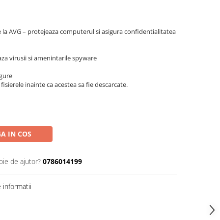
 la AVG – protejeaza computerul si asigura confidentialitatea
za virusii si amenintarile spyware
igure
fisierele inainte ca acestea sa fie descarcate.
A IN COS
oie de ajutor?
0786014199
informatii