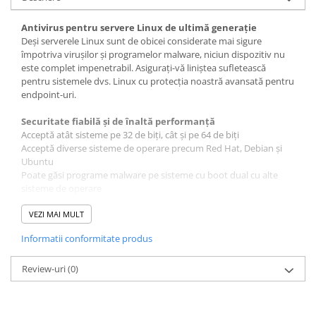
Antivirus pentru servere Linux de ultimă generație
Deși serverele Linux sunt de obicei considerate mai sigure
împotriva virușilor și programelor malware, niciun dispozitiv nu
este complet impenetrabil. Asigurați-vă liniștea sufletească
pentru sistemele dvs. Linux cu protecția noastră avansată pentru
endpoint-uri.
Securitate fiabilă și de înaltă performanță
Acceptă atât sisteme pe 32 de biți, cât și pe 64 de biți
Acceptă diverse sisteme de operare precum Red Hat, Debian și
Ubuntu
Poate găsi programe malware pe sisteme cu boot dual cu alte
sisteme de operare
Dezvoltat și actualizat continuu
VEZI MAI MULT
Securitate Linux pentru afaceri
Informatii conformitate produs
Păstrați-vă sistemele Linux protejate cu soluția noastră antivirus
ușoară, care nu vă încetinește. Tehnologia noastră CommunityIQ
oferă protecție anti-malware Linux în timp real și accelerează
Review-uri
(0)
stațiile de lucru prin protejarea fișierelor de pe server, utilizând
mai puțină energie cu suport multicore.