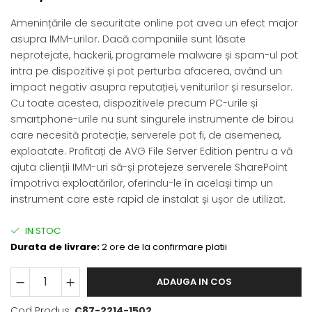
Amenințările de securitate online pot avea un efect major
asupra IMM-urilor. Dacă companiile sunt lăsate
neprotejate, hackerii, programele malware și spam-ul pot
intra pe dispozitive și pot perturba afacerea, având un
impact negativ asupra reputației, veniturilor și resurselor.
Cu toate acestea, dispozitivele precum PC-urile și
smartphone-urile nu sunt singurele instrumente de birou
care necesită protecție, serverele pot fi, de asemenea,
exploatate. Profitați de AVG File Server Edition pentru a vă
ajuta clienții IMM-uri să-și protejeze serverele SharePoint
împotriva exploatărilor, oferindu-le în același timp un
instrument care este rapid de instalat și ușor de utilizat.
IN STOC
Durata de livrare:
2 ore de la confirmare platii
ADAUGA IN COS
Cod Produs:
C87-2214-1502