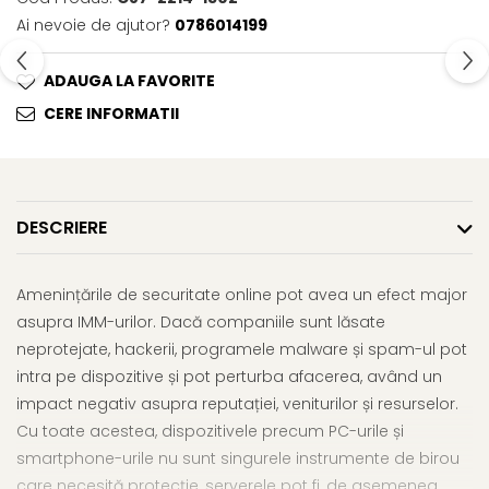
Ai nevoie de ajutor?
0786014199
ADAUGA LA FAVORITE
CERE INFORMATII
DESCRIERE
Amenințările de securitate online pot avea un efect major
asupra IMM-urilor. Dacă companiile sunt lăsate
neprotejate, hackerii, programele malware și spam-ul pot
intra pe dispozitive și pot perturba afacerea, având un
impact negativ asupra reputației, veniturilor și resurselor.
Cu toate acestea, dispozitivele precum PC-urile și
smartphone-urile nu sunt singurele instrumente de birou
care necesită protecție, serverele pot fi, de asemenea,