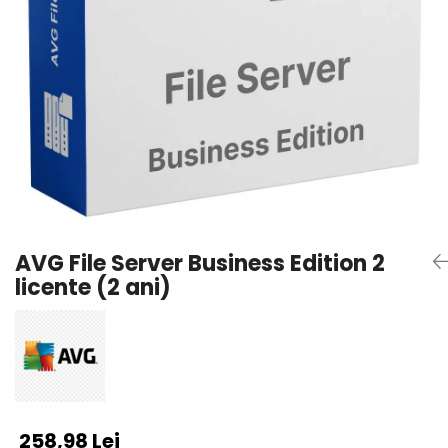
AVAST Driver Updater
AVAST SecureLine VPN
AVAST AntiTrack Premium
AVG File Server Business Edition 2
licente (2 ani)
258,98 Lei