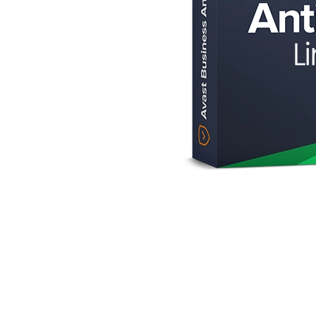
AVAST Driver Updater
AVAST SecureLine VPN
AVAST AntiTrack Premium