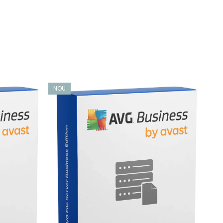
te care nu au putut fi scanate din cauza permisiunilor
 -e au un șir „[EXCLUDED]”.
NOU
NO
SUSE, care sunt distribuite ca pachete software standard.
pot fi utilizate pentru a menține programele Avast
definițiilor virusurilor imediat ce acestea sunt lansate.
 protejat.