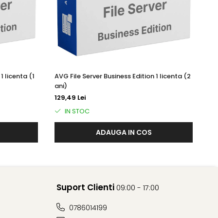
tă. Avast Business Antivirus pentru Linux oferă un script
 și executat în fiecare oră ca o activitate cron.
1 licenta (1
AVG File Server Business Edition 1 licenta (2
AV
ani)
an
129,49 Lei
18
IN STOC
ADAUGA IN COS
 separată. Liniile care încep cu ';' sunt tratate ca
între paranteze pătrate ([ și ]).
Suport Clienti
09:00 - 17:00
0786014199