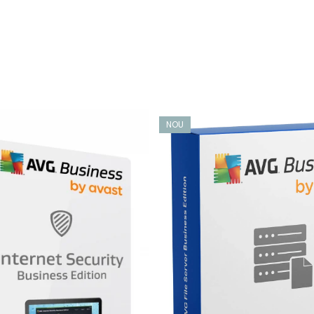
nie separată. Fișierele curate au un șir „[OK]”. Fișierele infecta
R]”. Fișierele care au fost excluse din scanare folosind opțiunea
NOU
ntru sistemele Debian (Ubuntu) și RPM pentru sistemele RedHat/
încât toate instrumentele standard de gestionare a sistemului 
une permanentă la rețea cu cloud-ul Avast și preia actualizările 
late ale bazei de date de viruși, astfel încât să fiți întotdeauna