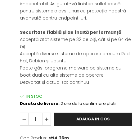
impenetrabil. Asigurați-vă liniștea sufletească
pentru sistemele dvs. Linux cu protecția noastră
avansată pentru endpoint-uri.
Securitate fiabilă și de înaltă performanță
Acceptă atât sisteme pe 32 de biți, cât și pe 64 de
biți
Acceptă diverse sisteme de operare precum Red
Hat, Debian și Ubuntu
Poate găsi programe malware pe sisteme cu
boot dual cu alte sisteme de operare
Dezvoltat și actualizat continuu
IN STOC
Durata de livrare:
2 ore de la confirmare platii
ADAUGA IN COS
Cod Produs:
stl4.36m