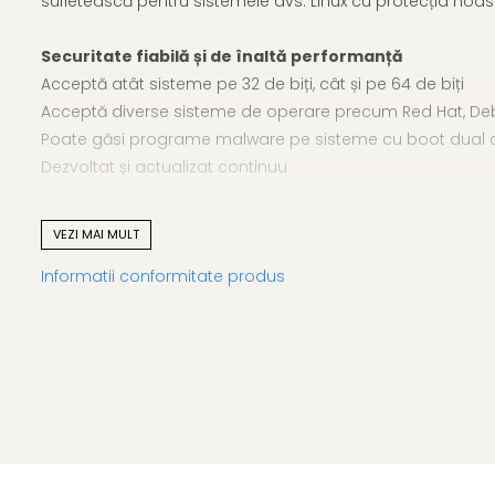
sufletească pentru sistemele dvs. Linux cu protecția noa
Securitate fiabilă și de înaltă performanță
Acceptă atât sisteme pe 32 de biți, cât și pe 64 de biți
Acceptă diverse sisteme de operare precum Red Hat, Deb
Poate găsi programe malware pe sisteme cu boot dual c
Dezvoltat și actualizat continuu
Securitate Linux pentru afaceri
VEZI MAI MULT
Păstrați-vă sistemele Linux protejate cu soluția noastră 
Informatii conformitate produs
și accelerează stațiile de lucru prin protejarea fișierelor 
Rezultate scanare
Vizualizați rezultatele fiecărui fișier rău intenționat detecta
Scut server de fișiere
Un scaner de fișiere în timp real care scanează fișierele s
conceput pentru utilizarea serverului de fișiere, care vă pr