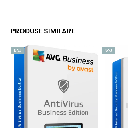
Cum funcționează antivirusul Linux?
Formatul de ieșire al scanării antivirus
PRODUSE SIMILARE
Fiecare fișier rău intenționat detectat este raportat pe o li
insuficiente sau a arhivelor corupte vor avea un șir „[ERRO
NOU
NOU
Pachete de distribuție
Componentele software-ului antivirus Linux includ DEB pe
De asemenea, sunt furnizate depozite de software, astfel 
Business la zi.
Actualizări în flux continuu
Dacă este activat, serviciul de scanare stabilește o conexi
Actualizările în flux continuu completează actualizările regu