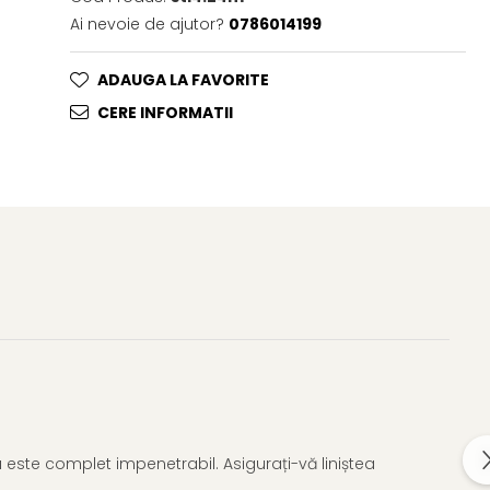
Ai nevoie de ajutor?
0786014199
ADAUGA LA FAVORITE
CERE INFORMATII
u este complet impenetrabil. Asigurați-vă liniștea