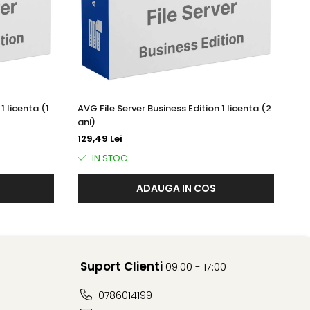
tă. Avast Business Antivirus pentru Linux oferă un script
 și executat în fiecare oră ca o activitate cron.
1 licenta (1
AVG File Server Business Edition 1 licenta (2
AV
ani)
an
129,49 Lei
18
IN STOC
ADAUGA IN COS
 separată. Liniile care încep cu ';' sunt tratate ca
între paranteze pătrate ([ și ]).
Suport Clienti
09:00 - 17:00
0786014199