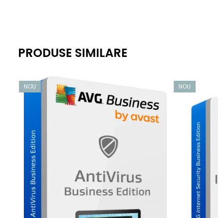
Cum funcționează antivirusul Linux?
Formatul de ieșire al scanării antivirus
PRODUSE SIMILARE
Fiecare fișier rău intenționat detectat este raportat pe o li
insuficiente sau a arhivelor corupte vor avea un șir „[ERRO
NOU
NOU
Pachete de distribuție
Componentele software-ului antivirus Linux includ DEB pe
De asemenea, sunt furnizate depozite de software, astfel 
Business la zi.
Actualizări în flux continuu
Dacă este activat, serviciul de scanare stabilește o conexi
Actualizările în flux continuu completează actualizările regu