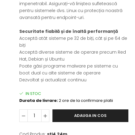
impenetrabil. Asigurați-vă liniștea sufletească
pentru sistemele dvs. Linux cu protecția noastră
avansată pentru endpoint-uri.
Securitate fiabilă și de înaltă performanță
Acceptă atât sisteme pe 32 de biți, cât și pe 64 de
biți
Acceptă diverse sisteme de operare precum Red
Hat, Debian și Ubuntu
Poate găsi programe malware pe sisteme cu
boot dual cu alte sisteme de operare
Dezvoltat și actualizat continuu
IN STOC
Durata de livrare:
2 ore de la confirmare platii
ADAUGA IN COS
Cod Produs:
stl4.24m