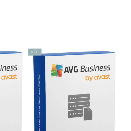
te care nu au putut fi scanate din cauza permisiunilor
 -e au un șir „[EXCLUDED]”.
NOU
NO
SUSE, care sunt distribuite ca pachete software standard.
pot fi utilizate pentru a menține programele Avast
definițiilor virusurilor imediat ce acestea sunt lansate.
 protejat.