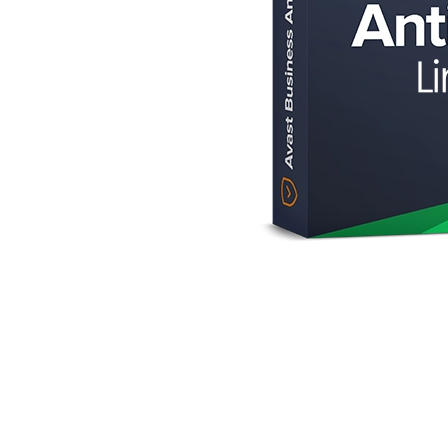
AVAST Driver Updater
AVAST SecureLine VPN
AVAST AntiTrack Premium