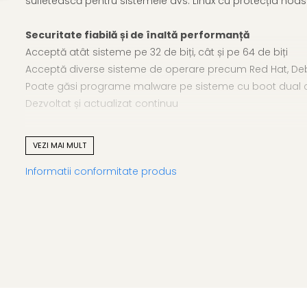
sufletească pentru sistemele dvs. Linux cu protecția noa
Securitate fiabilă și de înaltă performanță
Acceptă atât sisteme pe 32 de biți, cât și pe 64 de biți
Acceptă diverse sisteme de operare precum Red Hat, Deb
Poate găsi programe malware pe sisteme cu boot dual c
Dezvoltat și actualizat continuu
Securitate Linux pentru afaceri
VEZI MAI MULT
Păstrați-vă sistemele Linux protejate cu soluția noastră 
Informatii conformitate produs
și accelerează stațiile de lucru prin protejarea fișierelor 
Rezultate scanare
Vizualizați rezultatele fiecărui fișier rău intenționat detecta
Scut server de fișiere
Un scaner de fișiere în timp real care scanează fișierele s
conceput pentru utilizarea serverului de fișiere, care vă pr