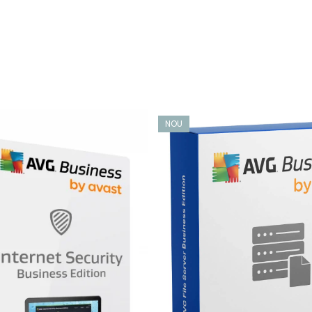
nie separată. Fișierele curate au un șir „[OK]”. Fișierele infecta
R]”. Fișierele care au fost excluse din scanare folosind opțiunea
NOU
ntru sistemele Debian (Ubuntu) și RPM pentru sistemele RedHat/
încât toate instrumentele standard de gestionare a sistemului 
une permanentă la rețea cu cloud-ul Avast și preia actualizările 
late ale bazei de date de viruși, astfel încât să fiți întotdeauna