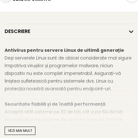
DESCRIERE
Antivirus pentru servere Linux de ultimă generație
Deși serverele Linux sunt de obicei considerate mai sigure
împotriva virușilor și programelor malware, niciun
dispozitiv nu este complet impenetrabil. Asigurați-vă
liniștea sufletească pentru sistemele dvs. Linux cu
protecția noastră avansată pentru endpoint-uri.
Securitate fiabilă și de înaltă performanță
Acceptă atât sisteme pe 32 de biți, cât și pe 64 de biți
Acceptă diverse sisteme de operare precum Red Hat,
Debian și Ubuntu
VEZI MAI MULT
Poate găsi programe malware pe sisteme cu boot dual