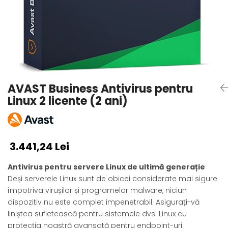
AVAST Driver Updater
AVAST SecureLine VPN
AVAST AntiTrack Premium
AVAST Business Antivirus pentru
Linux 2 licente (2 ani)
3.441,24 Lei
Antivirus pentru servere Linux de ultimă generație
Deși serverele Linux sunt de obicei considerate mai sigure
împotriva virușilor și programelor malware, niciun
dispozitiv nu este complet impenetrabil. Asigurați-vă
liniștea sufletească pentru sistemele dvs. Linux cu
protecția noastră avansată pentru endpoint-uri.