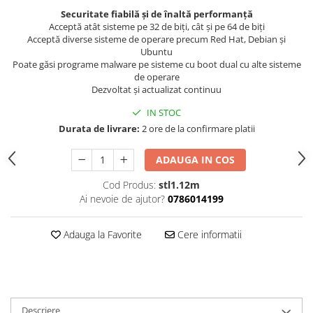
Securitate fiabilă și de înaltă performanță
Acceptă atât sisteme pe 32 de biți, cât și pe 64 de biți
Acceptă diverse sisteme de operare precum Red Hat, Debian și
Ubuntu
Poate găsi programe malware pe sisteme cu boot dual cu alte sisteme
de operare
Dezvoltat și actualizat continuu
IN STOC
Durata de livrare:
2 ore de la confirmare platii
ADAUGA IN COS
Cod Produs:
stl1.12m
Ai nevoie de ajutor?
0786014199
Adauga la Favorite
Cere informatii
Descriere