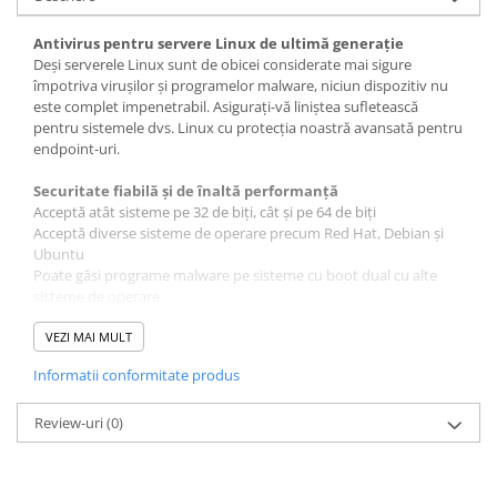
Antivirus pentru servere Linux de ultimă generație
Deși serverele Linux sunt de obicei considerate mai sigure
împotriva virușilor și programelor malware, niciun dispozitiv nu
este complet impenetrabil. Asigurați-vă liniștea sufletească
pentru sistemele dvs. Linux cu protecția noastră avansată pentru
endpoint-uri.
Securitate fiabilă și de înaltă performanță
Acceptă atât sisteme pe 32 de biți, cât și pe 64 de biți
Acceptă diverse sisteme de operare precum Red Hat, Debian și
Ubuntu
Poate găsi programe malware pe sisteme cu boot dual cu alte
sisteme de operare
Dezvoltat și actualizat continuu
VEZI MAI MULT
Securitate Linux pentru afaceri
Informatii conformitate produs
Păstrați-vă sistemele Linux protejate cu soluția noastră antivirus
ușoară, care nu vă încetinește. Tehnologia noastră CommunityIQ
oferă protecție anti-malware Linux în timp real și accelerează
Review-uri
(0)
stațiile de lucru prin protejarea fișierelor de pe server, utilizând
mai puțină energie cu suport multicore.