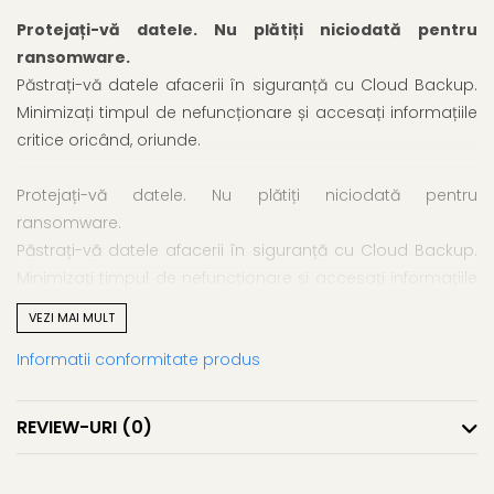
Protejați-vă datele. Nu plătiți niciodată pentru
ransomware.
Păstrați-vă datele afacerii în siguranță cu Cloud Backup.
Minimizați timpul de nefuncționare și accesați informațiile
critice oricând, oriunde.
Protejați-vă datele. Nu plătiți niciodată pentru
ransomware.
Păstrați-vă datele afacerii în siguranță cu Cloud Backup.
Minimizați timpul de nefuncționare și accesați informațiile
critice oricând, oriunde.
VEZI MAI MULT
Informatii conformitate produs
De ce aveți nevoie de backup?
Cu angajații care lucrează de oriunde, amenințările
ransomware crescânde și nevoile de conformitate în
REVIEW-URI
(0)
creștere, riscul pentru dispozitivele afacerii dvs. nu a fost
niciodată mai mare. Întreprinderile mici nu pot ține pasul,