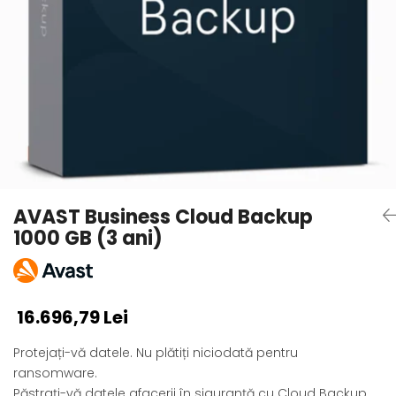
AVAST Driver Updater
AVAST SecureLine VPN
AVAST AntiTrack Premium
AVAST Business Cloud Backup
1000 GB (3 ani)
16.696,79 Lei
Protejați-vă datele. Nu plătiți niciodată pentru
ransomware.
Păstrați-vă datele afacerii în siguranță cu Cloud Backup.