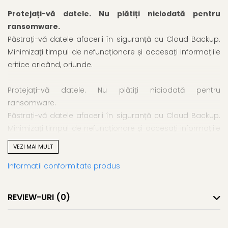
Protejați-vă datele. Nu plătiți niciodată pentru
ransomware.
Păstrați-vă datele afacerii în siguranță cu Cloud Backup.
Minimizați timpul de nefuncționare și accesați informațiile
critice oricând, oriunde.
Protejați-vă datele. Nu plătiți niciodată pentru
ransomware.
Păstrați-vă datele afacerii în siguranță cu Cloud Backup.
Minimizați timpul de nefuncționare și accesați informațiile
critice oricând, oriunde.
VEZI MAI MULT
Informatii conformitate produs
De ce aveți nevoie de backup?
Cu angajații care lucrează de oriunde, amenințările
ransomware crescânde și nevoile de conformitate în
REVIEW-URI
(0)
creștere, riscul pentru dispozitivele afacerii dvs. nu a fost
niciodată mai mare. Întreprinderile mici nu pot ține pasul,