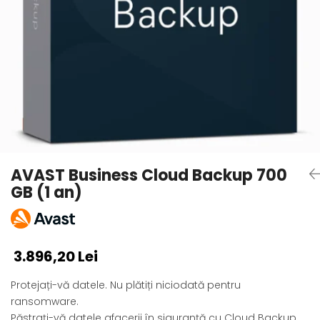
AVAST Driver Updater
AVAST SecureLine VPN
AVAST AntiTrack Premium
AVAST Business Cloud Backup 700
GB (1 an)
3.896,20 Lei
Protejați-vă datele. Nu plătiți niciodată pentru
ransomware.
Păstrați-vă datele afacerii în siguranță cu Cloud Backup.