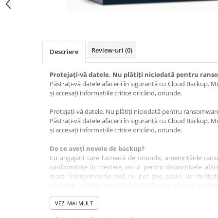
Review-uri
(0)
Descriere
Protejați-vă datele. Nu plătiți niciodată pentru ran
Păstrați-vă datele afacerii în siguranță cu Cloud Backup. 
și accesați informațiile critice oricând, oriunde.
Protejați-vă datele. Nu plătiți niciodată pentru ransomwar
Păstrați-vă datele afacerii în siguranță cu Cloud Backup. 
și accesați informațiile critice oricând, oriunde.
De ce aveți nevoie de backup?
Cu angajații care lucrează de oriunde, amenințările ran
conformitate în creștere, riscul pentru dispozitivele afac
mare. Întreprinderile mici nu pot ține pasul, iar răufăcă
explodat cu 400% între 2018-2020. Fiecare afacere, indife
o soluție sigură, simplă și ușor de gestionat pentru protecți
VEZI MAI MULT
De ce Avast Business Cloud Backup?