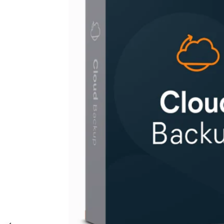
AVAST Driver Updater
AVAST SecureLine VPN
AVAST AntiTrack Premium