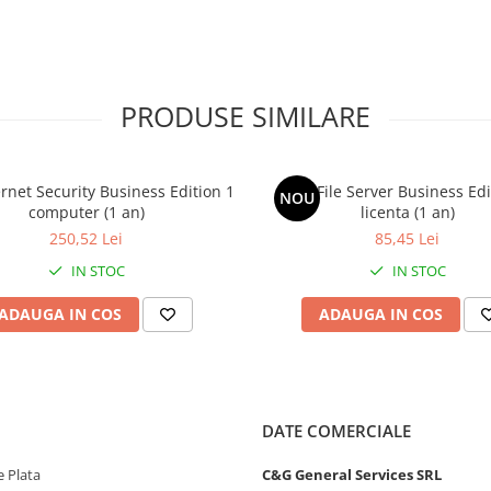
sigurați continuitatea afacerii.
PRODUSE SIMILARE
ți liniștea sufletească știind că
tabile sunt în siguranță.
rnet Security Business Edition 1
AVG File Server Business Edi
NOU
computer (1 an)
licenta (1 an)
dispozitive doriți și să păstrați
250,52 Lei
85,45 Lei
IN STOC
IN STOC
rma noastră Business Hub bazată
ADAUGA IN COS
ADAUGA IN COS
 în cloud.
DATE COMERCIALE
care, care vă pot ajuta prin e-mail,
 Plata
C&G General Services SRL