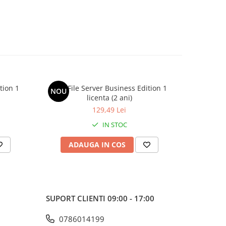
tion 1
AVG File Server Business Edition 1
AVG Fil
NOU
NOU
licenta (2 ani)
129,49 Lei
IN STOC
ADAUGA IN COS
AD
SUPORT CLIENTI
09:00 - 17:00
0786014199