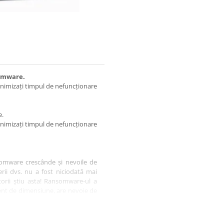
somware.
Minimizați timpul de nefuncționare
e.
Minimizați timpul de nefuncționare
somware crescânde și nevoile de
erii dvs. nu a fost niciodată mai
torii știu asta! Ransomware-ul a
rent de dimensiune, are nevoie de
a datelor dispozitivelor.