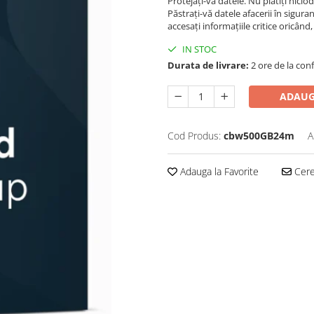
Protejați-vă datele. Nu plătiți nic
Păstrați-vă datele afacerii în sigur
accesați informațiile critice oricând
IN STOC
Durata de livrare:
2 ore de la conf
ADAUG
Cod Produs:
cbw500GB24m
A
Adauga la Favorite
Cere 