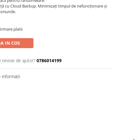
iodată pentru ransomware.
anță cu Cloud Backup. Minimizați timpul de nefuncționare și
, oriunde.
irmare platii
A IN COS
i nevoie de ajutor?
0786014199
informatii