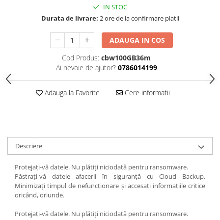
IN STOC
Durata de livrare:
2 ore de la confirmare platii
ADAUGA IN COS
Cod Produs:
cbw100GB36m
Ai nevoie de ajutor?
0786014199
Adauga la Favorite
Cere informatii
Descriere
Protejați-vă datele. Nu plătiți niciodată pentru ransomware.
Păstrați-vă datele afacerii în siguranță cu Cloud Backup.
Minimizați timpul de nefuncționare și accesați informațiile critice
oricând, oriunde.
Protejați-vă datele. Nu plătiți niciodată pentru ransomware.