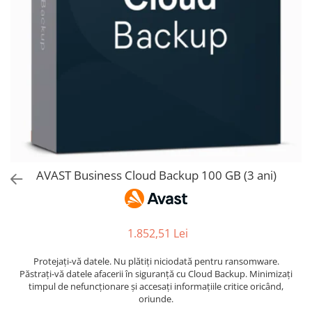
AVAST Driver Updater
AVAST SecureLine VPN
AVAST AntiTrack Premium
AVAST Business Cloud Backup 100 GB (3 ani)
1.852,51 Lei
Protejați-vă datele. Nu plătiți niciodată pentru ransomware.
Păstrați-vă datele afacerii în siguranță cu Cloud Backup. Minimizați
timpul de nefuncționare și accesați informațiile critice oricând,
oriunde.