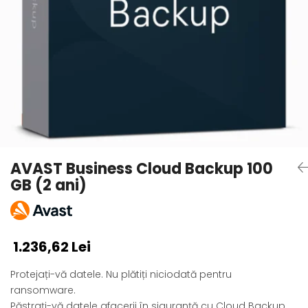
AVAST Driver Updater
AVAST SecureLine VPN
AVAST AntiTrack Premium
AVAST Business Cloud Backup 100
GB (2 ani)
1.236,62 Lei
Protejați-vă datele. Nu plătiți niciodată pentru
ransomware.
Păstrați-vă datele afacerii în siguranță cu Cloud Backup.