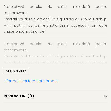
Protejați-vă datele. Nu plătiți niciodată pentru
ransomware.
Păstrați-vă datele afacerii în siguranță cu Cloud Backup.
Minimizați timpul de nefuncționare și accesați informațiile
critice oricând, oriunde.
Protejați-vă datele. Nu plătiți niciodată pentru
ransomware.
Păstrați-vă datele afacerii în siguranță cu Cloud Backup.
Minimizați timpul de nefuncționare și accesați informațiile
critice oricând, oriunde.
VEZI MAI MULT
Informatii conformitate produs
De ce aveți nevoie de backup?
Cu angajații care lucrează de oriunde, amenințările
ransomware crescânde și nevoile de conformitate în
REVIEW-URI
(0)
creștere, riscul pentru dispozitivele afacerii dvs. nu a fost
niciodată mai mare. Întreprinderile mici nu pot ține pasul,