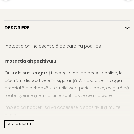
DESCRIERE
Protecția online esențială de care nu poți lipsi.
Protecția dispozitivului
Oriunde sunt angajații dvs. și orice fac aceștia online, le
păstrăm dispozitivele în siguranță. Al nostru tehnologia
premiată blochează site-urile web periculoase, asigură că
toate fișierele și e-mailurile sunt lipsite de malware,
Impiedică hackerii să vă acceseze dispozitivul și multe
altele.
VEZI MAI MULT
Protejarea datelor