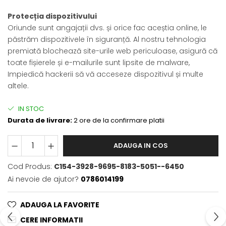
Protecția dispozitivului
Oriunde sunt angajații dvs. și orice fac aceștia online, le
păstrăm dispozitivele în siguranță. Al nostru tehnologia
premiată blochează site-urile web periculoase, asigură că
toate fișierele și e-mailurile sunt lipsite de malware,
Impiedică hackerii să vă acceseze dispozitivul și multe
altele.
IN STOC
Durata de livrare:
2 ore de la confirmare platii
ADAUGA IN COS
Cod Produs:
C154-3928-9695-8183-5051--6450
Ai nevoie de ajutor?
0786014199
ADAUGA LA FAVORITE
CERE INFORMATII