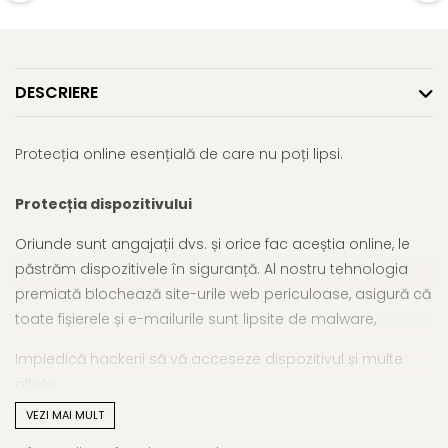
DESCRIERE
Protecția online esențială de care nu poți lipsi.
Protecția dispozitivului
Oriunde sunt angajații dvs. și orice fac aceștia online, le
păstrăm dispozitivele în siguranță. Al nostru tehnologia
premiată blochează site-urile web periculoase, asigură că
toate fișierele și e-mailurile sunt lipsite de malware,
Impiedică hackerii să vă acceseze dispozitivul și multe
altele.
VEZI MAI MULT
Protejarea datelor