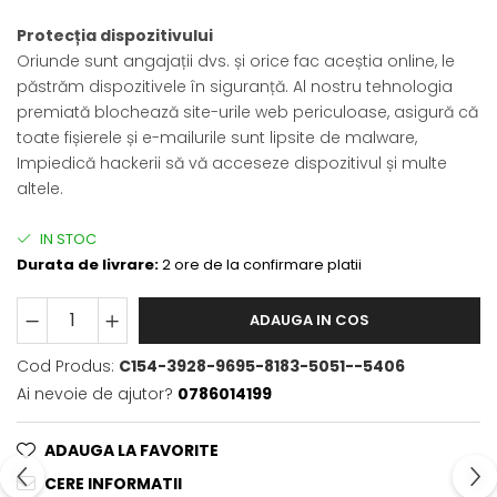
Protecția dispozitivului
Oriunde sunt angajații dvs. și orice fac aceștia online, le
păstrăm dispozitivele în siguranță. Al nostru tehnologia
premiată blochează site-urile web periculoase, asigură că
toate fișierele și e-mailurile sunt lipsite de malware,
Impiedică hackerii să vă acceseze dispozitivul și multe
altele.
IN STOC
Durata de livrare:
2 ore de la confirmare platii
ADAUGA IN COS
Cod Produs:
C154-3928-9695-8183-5051--5406
Ai nevoie de ajutor?
0786014199
ADAUGA LA FAVORITE
CERE INFORMATII