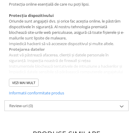
Protecția online esențială de care nu poți lipsi.
Protecția dispozitivului
Oriunde sunt angajații dvs. și orice fac aceștia online, le păstrăm
dispozitivele în siguranță. Al nostru tehnologia premiată
blochează site-urile web periculoase, asigură că toate fișierele și e-
mailurile sunt lipsite de malware,
Impiedică hackerii să vă acceseze dispozitivul și multe altele.
Protejarea datelor
Avast vă păstrează afacerea, clienții și datele personale în
siguranță. Inspecția noastră de firewall și rețea
Instrumentele blochează tentativele de intruziune a hackerilor și
împiedică datele sensibile să părăsească computerele angajatului
dvs.
Caracteristici
VEZI MAI MULT
Protecție antivirus
Informatii conformitate produs
File Shield
Scanează programele și fișierele salvate pe computer pentru
amenințări rău intenționate în timp real înainte de a permite
Review-uri
(0)
deschiderea, rularea, modificarea sau salvarea acestora. Dacă
este detectat malware, File Shield împiedică programul sau
fișierul să vă infecteze computerul.
Web Shield