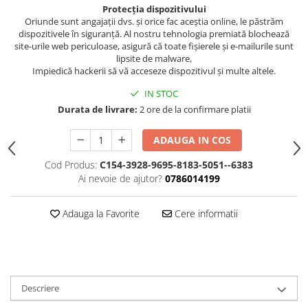
Protecția dispozitivului
Oriunde sunt angajații dvs. și orice fac aceștia online, le păstrăm
dispozitivele în siguranță. Al nostru tehnologia premiată blochează
site-urile web periculoase, asigură că toate fișierele și e-mailurile sunt
lipsite de malware,
Impiedică hackerii să vă acceseze dispozitivul și multe altele.
IN STOC
Durata de livrare:
2 ore de la confirmare platii
ADAUGA IN COS
Cod Produs:
C154-3928-9695-8183-5051--6383
Ai nevoie de ajutor?
0786014199
Adauga la Favorite
Cere informatii
Descriere