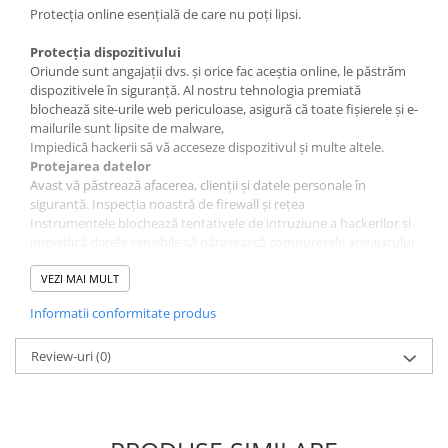
Protecția online esențială de care nu poți lipsi.
Protecția dispozitivului
Oriunde sunt angajații dvs. și orice fac aceștia online, le păstrăm
dispozitivele în siguranță. Al nostru tehnologia premiată
blochează site-urile web periculoase, asigură că toate fișierele și e-
mailurile sunt lipsite de malware,
Impiedică hackerii să vă acceseze dispozitivul și multe altele.
Protejarea datelor
Avast vă păstrează afacerea, clienții și datele personale în
siguranță. Inspecția noastră de firewall și rețea
Instrumentele blochează tentativele de intruziune a hackerilor și
împiedică datele sensibile să părăsească computerele angajatului
dvs.
Caracteristici
VEZI MAI MULT
Protecție antivirus
Informatii conformitate produs
File Shield
Scanează programele și fișierele salvate pe computer pentru
amenințări rău intenționate în timp real înainte de a permite
Review-uri
(0)
deschiderea, rularea, modificarea sau salvarea acestora. Dacă
este detectat malware, File Shield împiedică programul sau
fișierul să vă infecteze computerul.
Web Shield