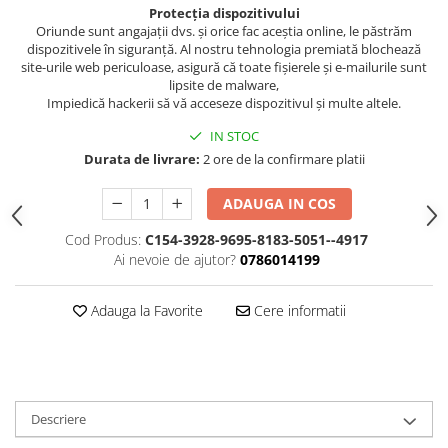
Protecția dispozitivului
Oriunde sunt angajații dvs. și orice fac aceștia online, le păstrăm
dispozitivele în siguranță. Al nostru tehnologia premiată blochează
site-urile web periculoase, asigură că toate fișierele și e-mailurile sunt
lipsite de malware,
Impiedică hackerii să vă acceseze dispozitivul și multe altele.
IN STOC
Durata de livrare:
2 ore de la confirmare platii
ADAUGA IN COS
Cod Produs:
C154-3928-9695-8183-5051--4917
Ai nevoie de ajutor?
0786014199
Adauga la Favorite
Cere informatii
Descriere