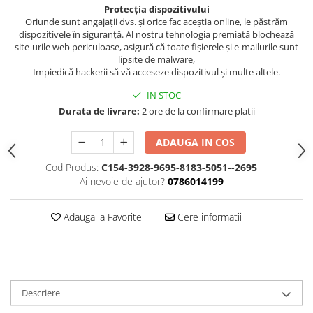
Protecția dispozitivului
Oriunde sunt angajații dvs. și orice fac aceștia online, le păstrăm
dispozitivele în siguranță. Al nostru tehnologia premiată blochează
site-urile web periculoase, asigură că toate fișierele și e-mailurile sunt
lipsite de malware,
Impiedică hackerii să vă acceseze dispozitivul și multe altele.
IN STOC
Durata de livrare:
2 ore de la confirmare platii
ADAUGA IN COS
Cod Produs:
C154-3928-9695-8183-5051--2695
Ai nevoie de ajutor?
0786014199
Adauga la Favorite
Cere informatii
Descriere