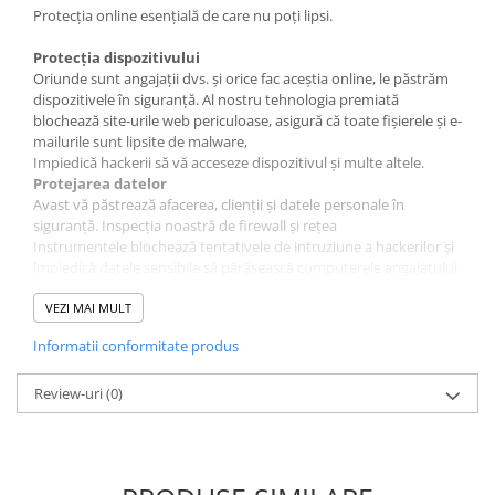
Protecția online esențială de care nu poți lipsi.
Protecția dispozitivului
Oriunde sunt angajații dvs. și orice fac aceștia online, le păstrăm
dispozitivele în siguranță. Al nostru tehnologia premiată
blochează site-urile web periculoase, asigură că toate fișierele și e-
mailurile sunt lipsite de malware,
Impiedică hackerii să vă acceseze dispozitivul și multe altele.
Protejarea datelor
Avast vă păstrează afacerea, clienții și datele personale în
siguranță. Inspecția noastră de firewall și rețea
Instrumentele blochează tentativele de intruziune a hackerilor și
împiedică datele sensibile să părăsească computerele angajatului
dvs.
Caracteristici
VEZI MAI MULT
Protecție antivirus
Informatii conformitate produs
File Shield
Scanează programele și fișierele salvate pe computer pentru
amenințări rău intenționate în timp real înainte de a permite
Review-uri
(0)
deschiderea, rularea, modificarea sau salvarea acestora. Dacă
este detectat malware, File Shield împiedică programul sau
fișierul să vă infecteze computerul.
Web Shield