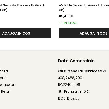
t Security Business Edition 1
AVG File Server Business Edition 
etări nesigure și suplimente suspecte.
1 an)
an)
85,45 Lei
IN STOC
r-un mediu complet izolat și sigur. Când rulați o aplicație în Sa
ADAUGA IN COS
ADAUGA IN COS
 util atunci când doriți să rulați aplicații suspecte sau nesigure
potențiale probleme de securitate care deschid ușa amenințărilor.
r vă ajută să vă securizați rețeaua pentru a împiedica atacatorii
Date Comerciale
Plata
C&G General Services SRL
Retur
J08/2488/2007
oduselor
RO22400695
). Unele programe rău intenționate vă pot redirecționa de la 
role și detalii despre cardul de credit.
 Retur
Str. Prunului nr.16C
BOD, Brasov