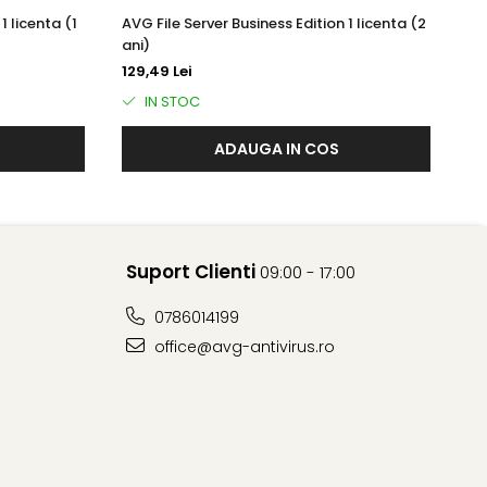
1 licenta (1
AVG File Server Business Edition 1 licenta (2
AV
ani)
an
129,49 Lei
18
IN STOC
ndbox, activitatea dvs. și conținutul web sunt conținute,
ADAUGA IN COS
 fără riscuri.
 Această funcție verifică starea rețelei, a dispozitivelor
 să o acceseze și să utilizeze greșit datele
Suport Clienti
09:00 - 17:00
0786014199
office@avg-antivirus.ro
o adresă URL autentică la una neautentică pentru a