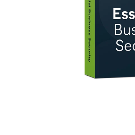
AVAST Driver Updater
AVAST SecureLine VPN
AVAST AntiTrack Premium