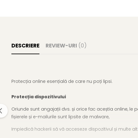
DESCRIERE
REVIEW-URI
(0)
Protecția online esențială de care nu poți lipsi.
Protecția dispozitivului
Oriunde sunt angajații dvs. și orice fac aceștia online, l
fișierele și e-mailurile sunt lipsite de malware,
Impiedică hackerii să vă acceseze dispozitivul și multe alt