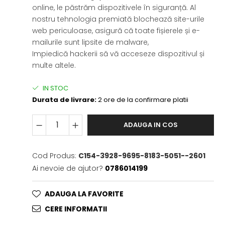
online, le păstrăm dispozitivele în siguranță. Al
nostru tehnologia premiată blochează site-urile
web periculoase, asigură că toate fișierele și e-
mailurile sunt lipsite de malware,
Impiedică hackerii să vă acceseze dispozitivul și
multe altele.
IN STOC
Durata de livrare:
2 ore de la confirmare platii
ADAUGA IN COS
Cod Produs:
C154-3928-9695-8183-5051--2601
Ai nevoie de ajutor?
0786014199
ADAUGA LA FAVORITE
CERE INFORMATII