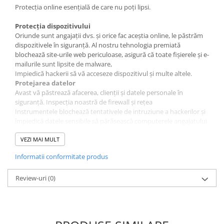
Protecția online esențială de care nu poți lipsi.
Protecția dispozitivului
Oriunde sunt angajații dvs. și orice fac aceștia online, le păstrăm
dispozitivele în siguranță. Al nostru tehnologia premiată
blochează site-urile web periculoase, asigură că toate fișierele și e-
mailurile sunt lipsite de malware,
Impiedică hackerii să vă acceseze dispozitivul și multe altele.
Protejarea datelor
Avast vă păstrează afacerea, clienții și datele personale în
siguranță. Inspecția noastră de firewall și rețea
Instrumentele blochează tentativele de intruziune a hackerilor și
împiedică datele sensibile să părăsească computerele angajatului
dvs.
Caracteristici
VEZI MAI MULT
Protecție antivirus
Informatii conformitate produs
File Shield
Scanează programele și fișierele salvate pe computer pentru
amenințări rău intenționate în timp real înainte de a permite
Review-uri
(0)
deschiderea, rularea, modificarea sau salvarea acestora. Dacă
este detectat malware, File Shield împiedică programul sau
fișierul să vă infecteze computerul.
Web Shield