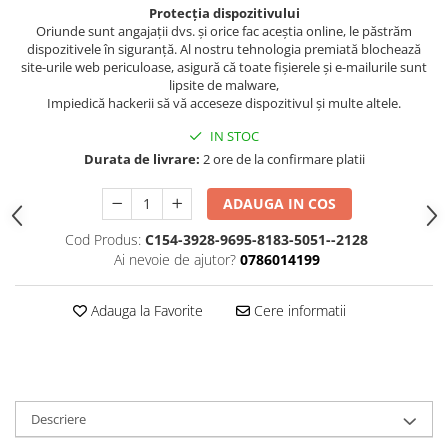
Protecția dispozitivului
Oriunde sunt angajații dvs. și orice fac aceștia online, le păstrăm
dispozitivele în siguranță. Al nostru tehnologia premiată blochează
site-urile web periculoase, asigură că toate fișierele și e-mailurile sunt
lipsite de malware,
Impiedică hackerii să vă acceseze dispozitivul și multe altele.
IN STOC
Durata de livrare:
2 ore de la confirmare platii
ADAUGA IN COS
Cod Produs:
C154-3928-9695-8183-5051--2128
Ai nevoie de ajutor?
0786014199
Adauga la Favorite
Cere informatii
Descriere