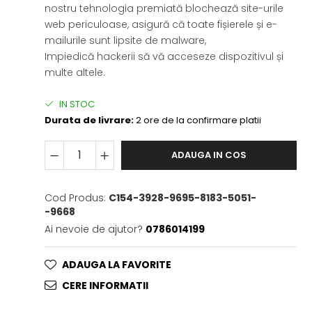
nostru tehnologia premiată blochează site-urile
web periculoase, asigură că toate fișierele și e-
mailurile sunt lipsite de malware,
Impiedică hackerii să vă acceseze dispozitivul și
multe altele.
IN STOC
Durata de livrare:
2 ore de la confirmare platii
ADAUGA IN COS
Cod Produs:
C154-3928-9695-8183-5051-
-9668
Ai nevoie de ajutor?
0786014199
ADAUGA LA FAVORITE
CERE INFORMATII