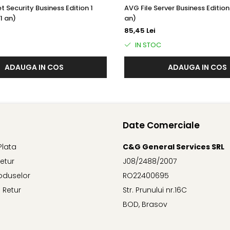
t Security Business Edition 1
AVG File Server Business Edition 
etări nesigure și suplimente suspecte.
1 an)
an)
85,45 Lei
IN STOC
r-un mediu complet izolat și sigur. Când rulați o aplicație în Sa
ADAUGA IN COS
ADAUGA IN COS
 util atunci când doriți să rulați aplicații suspecte sau nesigure
potențiale probleme de securitate care deschid ușa amenințărilor.
r vă ajută să vă securizați rețeaua pentru a împiedica atacatorii
Date Comerciale
Plata
C&G General Services SRL
Retur
J08/2488/2007
oduselor
RO22400695
). Unele programe rău intenționate vă pot redirecționa de la 
role și detalii despre cardul de credit.
 Retur
Str. Prunului nr.16C
BOD, Brasov