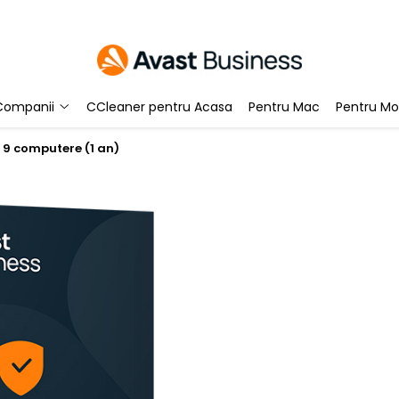
Companii
CCleaner pentru Acasa
Pentru Mac
Pentru Mo
y 9 computere (1 an)