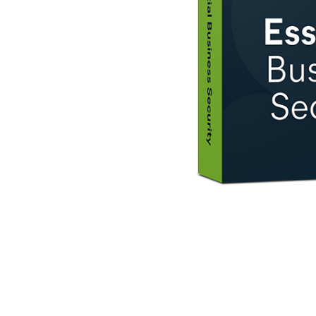
AVAST Driver Updater
AVAST SecureLine VPN
AVAST AntiTrack Premium