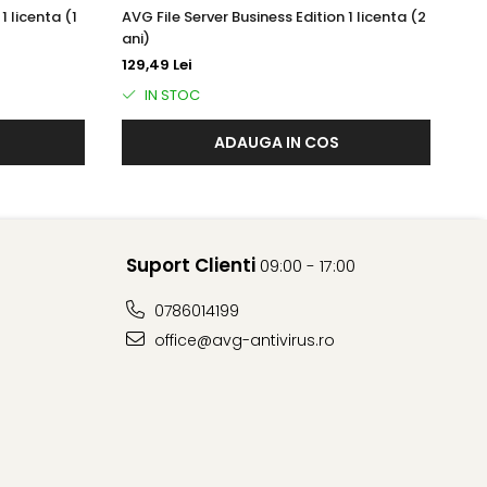
1 licenta (1
AVG File Server Business Edition 1 licenta (2
AV
ani)
an
129,49 Lei
18
IN STOC
ndbox, activitatea dvs. și conținutul web sunt conținute,
ADAUGA IN COS
 fără riscuri.
 Această funcție verifică starea rețelei, a dispozitivelor
 să o acceseze și să utilizeze greșit datele
Suport Clienti
09:00 - 17:00
0786014199
office@avg-antivirus.ro
o adresă URL autentică la una neautentică pentru a