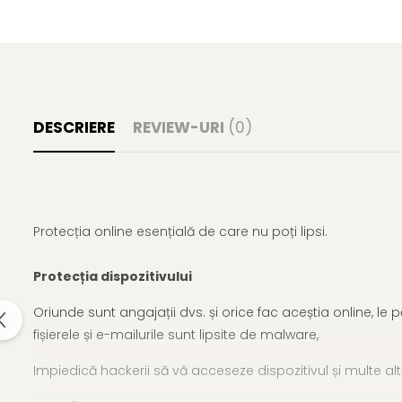
DESCRIERE
REVIEW-URI
(0)
Protecția online esențială de care nu poți lipsi.
Protecția dispozitivului
Oriunde sunt angajații dvs. și orice fac aceștia online, l
fișierele și e-mailurile sunt lipsite de malware,
Impiedică hackerii să vă acceseze dispozitivul și multe alt