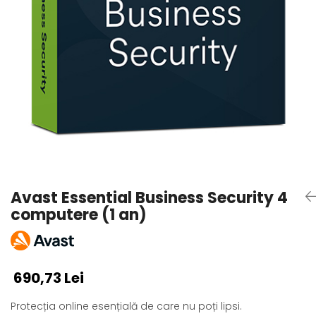
AVAST Driver Updater
AVAST SecureLine VPN
AVAST AntiTrack Premium
Avast Essential Business Security 4
computere (1 an)
690,73 Lei
Protecția online esențială de care nu poți lipsi.