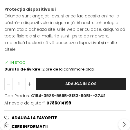
Protecția dispozitivului
Oriunde sunt angajații dvs. și orice fac aceștia online, le
păstrăm dispozitivele în siguranță. Al nostru tehnologia
premiată blochează site-urile web periculoase, asigură că
toate fișierele și e-mailurile sunt lipsite de malware,
Impiedică hackerii să vă acceseze dispozitivul și multe
altele.
IN STOC
Durata de livrare:
2 ore de la confirmare platii
ADAUGA IN COS
Cod Produs:
C154-3928-9695-8183-5051--3742
Ai nevoie de ajutor?
0786014199
ADAUGA LA FAVORITE
CERE INFORMATII