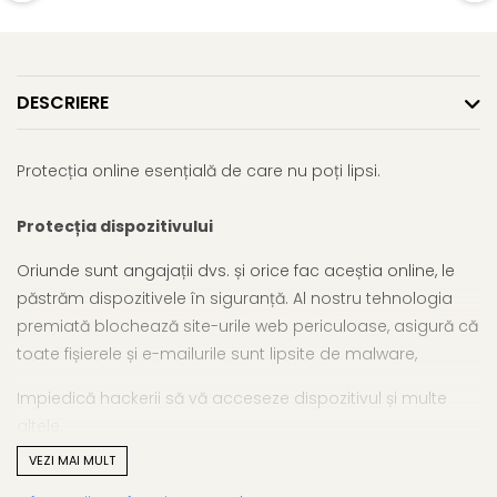
DESCRIERE
Protecția online esențială de care nu poți lipsi.
Protecția dispozitivului
Oriunde sunt angajații dvs. și orice fac aceștia online, le
păstrăm dispozitivele în siguranță. Al nostru tehnologia
premiată blochează site-urile web periculoase, asigură că
toate fișierele și e-mailurile sunt lipsite de malware,
Impiedică hackerii să vă acceseze dispozitivul și multe
altele.
VEZI MAI MULT
Protejarea datelor