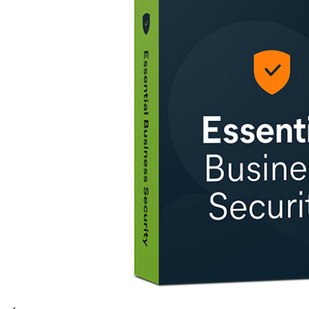
AVAST Driver Updater
AVAST SecureLine VPN
AVAST AntiTrack Premium