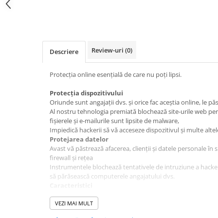
Review-uri
(0)
Descriere
Protecția online esențială de care nu poți lipsi.
Protecția dispozitivului
Oriunde sunt angajații dvs. și orice fac aceștia online, le pă
Al nostru tehnologia premiată blochează site-urile web per
fișierele și e-mailurile sunt lipsite de malware,
Impiedică hackerii să vă acceseze dispozitivul și multe altel
Protejarea datelor
Avast vă păstrează afacerea, clienții și datele personale în
firewall și rețea
Instrumentele blochează tentativele de intruziune a hackeri
să părăsească computerele angajatului dvs.
Caracteristici
Protecție antivirus
File Shield
VEZI MAI MULT
Scanează programele și fișierele salvate pe computer pent