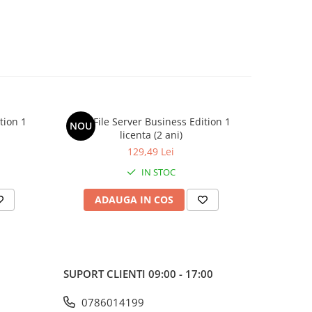
tion 1
AVG File Server Business Edition 1
AVG Fil
NOU
NOU
licenta (2 ani)
129,49 Lei
IN STOC
ADAUGA IN COS
AD
SUPORT CLIENTI
09:00 - 17:00
0786014199