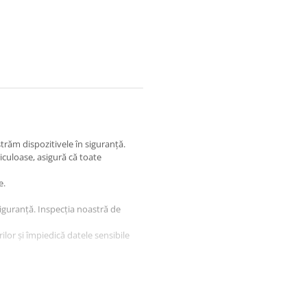
străm dispozitivele în siguranță.
iculoase, asigură că toate
e.
 siguranță. Inspecția noastră de
lor și împiedică datele sensibile
ru amenințări rău intenționate în