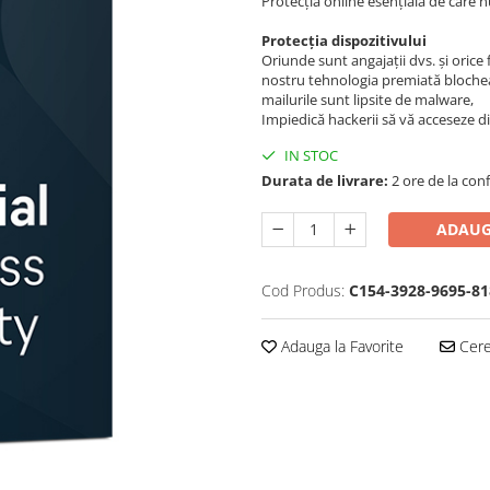
Protecția online esențială de care nu
Protecția dispozitivului
Oriunde sunt angajații dvs. și orice 
nostru tehnologia premiată blochează
mailurile sunt lipsite de malware,
Impiedică hackerii să vă acceseze dis
IN STOC
Durata de livrare:
2 ore de la conf
ADAUG
Cod Produs:
C154-3928-9695-81
Adauga la Favorite
Cere 