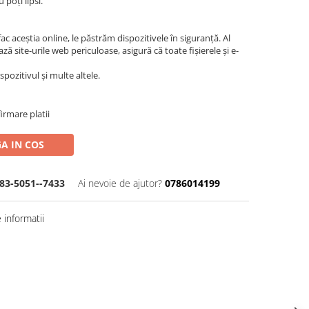
 poți lipsi.
fac aceștia online, le păstrăm dispozitivele în siguranță. Al
 site-urile web periculoase, asigură că toate fișierele și e-
pozitivul și multe altele.
irmare platii
A IN COS
83-5051--7433
Ai nevoie de ajutor?
0786014199
informatii