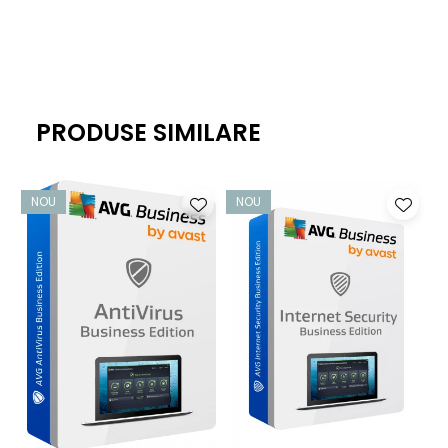
soluție antivirus de ultimă generație de la Avast, care este
bogată în funcții fără a vă încetini activitatea - astfel încât
să puteți lucra liniștit.
Protecție pentru dispozitivele corporative
PRODUSE SIMILARE
Obțineți o protecție neîntreruptă care vă ajută să țineți
virușii, programele spion, phishing-ul, ransomware-ul și
alte amenințări cibernetice departe de PC-urile
NOU
NOU
dumneavoastră Windows, de calculatoarele Mac și de
serverele Windows.
Protecție împotriva fișierelor, e-mailurilor și site-urilor
web infectate
Modulele noastre File System Protection, Email Protection,
Web Protection și Real Site vă ajută să preveniți infecțiile cu
malware și atacurile de phishing. Protecția
comportamentală și CyberCapture bazat pe inteligență
artificială ajută la protejarea utilizatorilor împotriva noilor