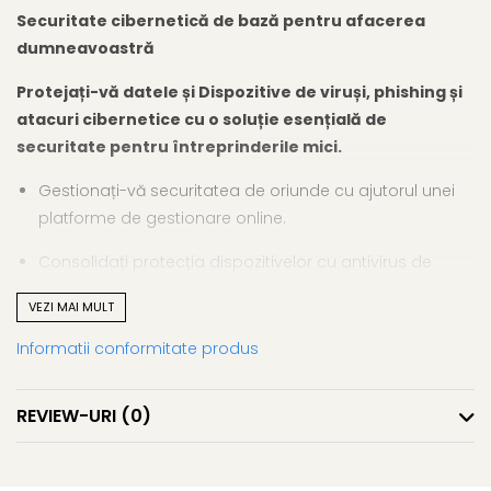
Securitate cibernetică de bază pentru afacerea
dumneavoastră
Protejați-vă datele și Dispozitive de viruși, phishing și
atacuri cibernetice cu o soluție esențială de
securitate pentru întreprinderile mici.
Gestionați-vă securitatea de oriunde cu ajutorul unei
platforme de gestionare online.
Consolidați protecția dispozitivelor cu antivirus de
ultimă generație și detectarea amenințărilor bazată pe
VEZI MAI MULT
inteligență artificială.
Informatii conformitate produs
Preîntâmpinați phishing-ul și scurgerile de date cu un
firewall și mai multe module de protecție.
REVIEW-URI
(0)
Protecția dispozitivelor
Protejați-vă Dispozitive de infecțiile cu malware. Obțineți o