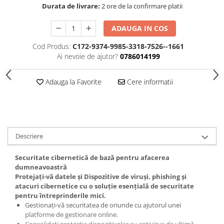
Durata de livrare:
2 ore de la confirmare platii
ADAUGA IN COS
Cod Produs:
C172-9374-9985-3318-7526--1661
Ai nevoie de ajutor?
0786014199
Adauga la Favorite
Cere informatii
Descriere
Securitate cibernetică de bază pentru afacerea
dumneavoastră
Protejați-vă datele și Dispozitive de viruși, phishing și
atacuri cibernetice cu o soluție esențială de securitate
pentru întreprinderile mici.
Gestionați-vă securitatea de oriunde cu ajutorul unei
platforme de gestionare online.
Consolidați protecția dispozitivelor cu antivirus de ultimă