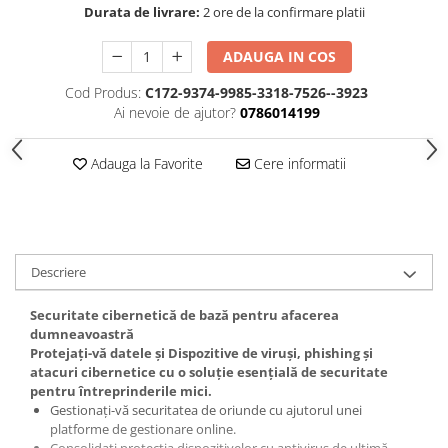
Durata de livrare:
2 ore de la confirmare platii
ADAUGA IN COS
Cod Produs:
C172-9374-9985-3318-7526--3923
Ai nevoie de ajutor?
0786014199
Adauga la Favorite
Cere informatii
Descriere
Securitate cibernetică de bază pentru afacerea
dumneavoastră
Protejați-vă datele și Dispozitive de viruși, phishing și
atacuri cibernetice cu o soluție esențială de securitate
pentru întreprinderile mici.
Gestionați-vă securitatea de oriunde cu ajutorul unei
platforme de gestionare online.
Consolidați protecția dispozitivelor cu antivirus de ultimă