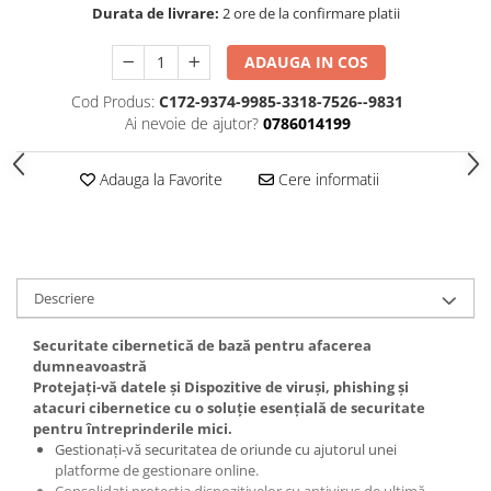
Durata de livrare:
2 ore de la confirmare platii
ADAUGA IN COS
Cod Produs:
C172-9374-9985-3318-7526--9831
Ai nevoie de ajutor?
0786014199
Adauga la Favorite
Cere informatii
Descriere
Securitate cibernetică de bază pentru afacerea
dumneavoastră
Protejați-vă datele și Dispozitive de viruși, phishing și
atacuri cibernetice cu o soluție esențială de securitate
pentru întreprinderile mici.
Gestionați-vă securitatea de oriunde cu ajutorul unei
platforme de gestionare online.
Consolidați protecția dispozitivelor cu antivirus de ultimă