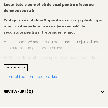
Securitate cibernetică de bază pentru afacerea
dumneavoastră
Protejați-vă datele și Dispozitive de viruși, phishing și
atacuri cibernetice cu o soluție esențială de
securitate pentru întreprinderile mici.
Gestionați-vă securitatea de oriunde cu ajutorul unei
platforme de gestionare online.
Consolidați protecția dispozitivelor cu antivirus de
ultimă generație și detectarea amenințărilor bazată pe
VEZI MAI MULT
inteligență artificială.
Informatii conformitate produs
Preîntâmpinați phishing-ul și scurgerile de date cu un
firewall și mai multe module de protecție.
REVIEW-URI
(0)
Protecția dispozitivelor
Protejați-vă Dispozitive de infecțiile cu malware. Obțineți o