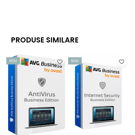
soluție antivirus de ultimă generație de la Avast, care este
bogată în funcții fără a vă încetini activitatea - astfel încât
să puteți lucra liniștit.
Protecție pentru dispozitivele corporative
PRODUSE SIMILARE
Obțineți o protecție neîntreruptă care vă ajută să țineți
virușii, programele spion, phishing-ul, ransomware-ul și
alte amenințări cibernetice departe de PC-urile
NOU
NOU
dumneavoastră Windows, de calculatoarele Mac și de
serverele Windows.
Protecție împotriva fișierelor, e-mailurilor și site-urilor
web infectate
Modulele noastre File System Protection, Email Protection,
Web Protection și Real Site vă ajută să preveniți infecțiile cu
malware și atacurile de phishing. Protecția
comportamentală și CyberCapture bazat pe inteligență
artificială ajută la protejarea utilizatorilor împotriva noilor