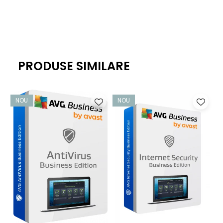
soluție antivirus de ultimă generație de la Avast, care este
bogată în funcții fără a vă încetini activitatea - astfel încât
să puteți lucra liniștit.
Protecție pentru dispozitivele corporative
PRODUSE SIMILARE
Obțineți o protecție neîntreruptă care vă ajută să țineți
virușii, programele spion, phishing-ul, ransomware-ul și
alte amenințări cibernetice departe de PC-urile
NOU
NOU
dumneavoastră Windows, de calculatoarele Mac și de
serverele Windows.
Protecție împotriva fișierelor, e-mailurilor și site-urilor
web infectate
Modulele noastre File System Protection, Email Protection,
Web Protection și Real Site vă ajută să preveniți infecțiile cu
malware și atacurile de phishing. Protecția
comportamentală și CyberCapture bazat pe inteligență
artificială ajută la protejarea utilizatorilor împotriva noilor