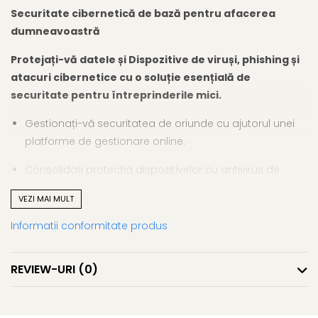
Securitate cibernetică de bază pentru afacerea
dumneavoastră
Protejați-vă datele și Dispozitive de viruși, phishing și
atacuri cibernetice cu o soluție esențială de
securitate pentru întreprinderile mici.
Gestionați-vă securitatea de oriunde cu ajutorul unei
platforme de gestionare online.
Consolidați protecția dispozitivelor cu antivirus de
ultimă generație și detectarea amenințărilor bazată pe
VEZI MAI MULT
inteligență artificială.
Informatii conformitate produs
Preîntâmpinați phishing-ul și scurgerile de date cu un
firewall și mai multe module de protecție.
REVIEW-URI
(0)
Protecția dispozitivelor
Protejați-vă Dispozitive de infecțiile cu malware. Obțineți o