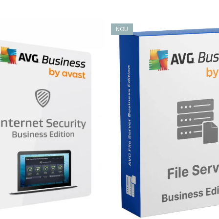
e.
NOU
icați manipularea, ștergerea sau criptarea fișierelor din fold
ecta comportamente suspecte care pot indica coduri malițioa
te module vă oferă liniștea că datele dvs. critice pentru afacer
anță ajută la blocarea încercărilor de acces nedorite, la stopar
d datele sensibile să părăsească calculatoarele dvs. Firewall-ul
lor dvs. de afaceri împotriva manipulării și transmiterii neautori
browserele lor.