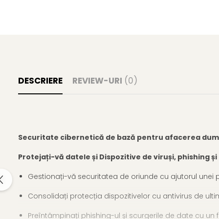
DESCRIERE
REVIEW-URI
(0)
Securitate cibernetică de bază pentru afacerea du
Protejați-vă datele și Dispozitive de viruși, phishing ș
Gestionați-vă securitatea de oriunde cu ajutorul unei 
Consolidați protecția dispozitivelor cu antivirus de ulti
Preîntâmpinați phishing-ul și scurgerile de date cu un 