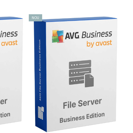
NOU
NO
erele protejate de către ransomware. Protecția
se și amenințări necunoscute de tip zero-day.
i sunt protejate mai eficient împotriva atacurilor
ea exploatărilor RDP (Remote Desktop Protocol) și a
 monitorizează traficul de rețea dintre dispozitivele
zate.