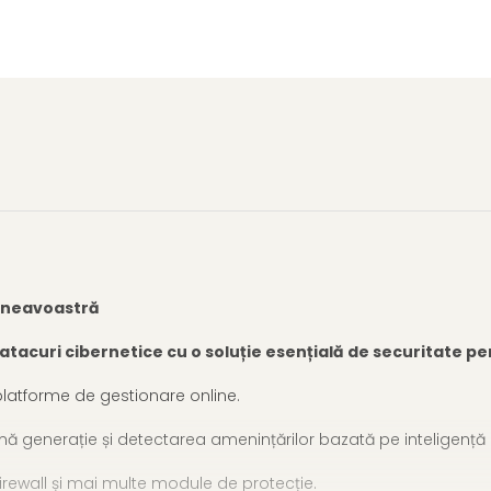
mneavoastră
i atacuri cibernetice cu o soluție esențială de securitate pe
platforme de gestionare online.
mă generație și detectarea amenințărilor bazată pe inteligență ar
firewall și mai multe module de protecție.