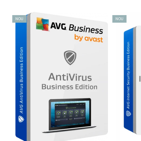
ajută la prevenirea furtului sau dezvăluirii de date sensibil
Protecție împotriva criptării ransomware
NOU
NOU
Protecția noastră împotriva ransomware vă ajută să împied
comportamentală monitorizează Dispozitive pentru a det
Împreună cu File System Protection și Web Protection, aces
ransomware.
Țineți-vă datele departe de infractorii cibernetici
Firewall-ul nostru endpoint și protecția accesului la dist
atacurilor de forță brută din partea hackerilor, împiedicân
angajaților dvs. și internet, contribuind la protejarea date
Păstrați-vă parolele mai sigure
Protejați de furt parolele angajaților dvs. stocate în 
Securitate și confidențialitate online