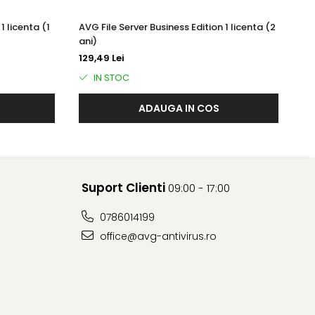
ctare și datele de afaceri de infractorii cibernetici.
1 licenta (1
AVG File Server Business Edition 1 licenta (2
AV
ani)
an
gajaților dvs. fără acordul acestora.
129,49 Lei
18
IN STOC
ADAUGA IN COS
mele de utilizator, parolele și detaliile cărților de credit.
Suport Clienti
09:00 - 17:00
tă ajunge la site-ul web dorit într-un mod mai sigur.
0786014199
office@avg-antivirus.ro
 Gestionați-vă Dispozitive și serviciile de securitate Avast