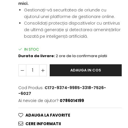
mici.
Gestionați-vă securitatea de oriunde cu
ajutorul unei platforme de gestionare online.
Consolidați protecția dispozitivelor cu antivirus
de ultimă generație și detectarea amenințărilor
bazată pe inteligență artificială.
IN STOC
Durata de livrare:
2 ore de la confirmare platii
ADAUGA IN COS
Cod Produs:
C172-9374-9985-3318-7526-
-6027
Ai nevoie de ajutor?
0786014199
ADAUGA LA FAVORITE
CERE INFORMATII