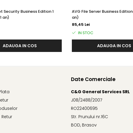
 confidențialitatea online a angajaților dvs., acreditările de cone
t Security Business Edition 1
AVG File Server Business Edition 
1 an)
an)
alware să acceseze camerele web de pe PC-urile Windows ale an
85,45 Lei
IN STOC
ADAUGA IN COS
ADAUGA IN COS
 în browser.
ui
 de phishing care au ca scop furtul de date sensibile, cum ar fi nu
Date Comerciale
reluările DNS (Domain Name System), astfel încât aceștia să poa
Plata
C&G General Services SRL
Retur
J08/2488/2007
ură ce afacerea dvs. crește, cresc și nevoile dvs. de securitate.
oduselor
RO22400695
ate de administrare online - oricând și de oriunde.
 Retur
Str. Prunului nr.16C
itive
BOD, Brasov