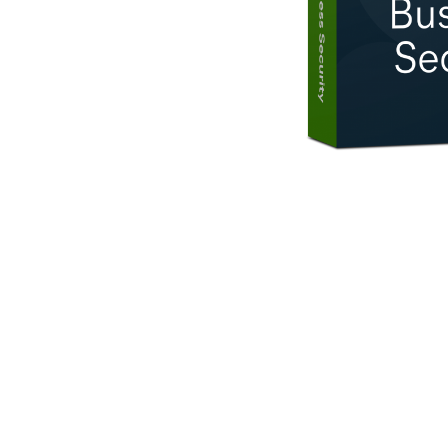
AVAST Driver Updater
AVAST SecureLine VPN
AVAST AntiTrack Premium