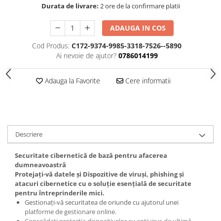
Durata de livrare:
2 ore de la confirmare platii
ADAUGA IN COS
Cod Produs:
C172-9374-9985-3318-7526--5890
Ai nevoie de ajutor?
0786014199
Adauga la Favorite
Cere informatii
Descriere
Securitate cibernetică de bază pentru afacerea
dumneavoastră
Protejați-vă datele și Dispozitive de viruși, phishing și
atacuri cibernetice cu o soluție esențială de securitate
pentru întreprinderile mici.
Gestionați-vă securitatea de oriunde cu ajutorul unei
platforme de gestionare online.
Consolidați protecția dispozitivelor cu antivirus de ultimă