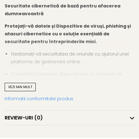
Securitate cibernetică de bază pentru afacerea
dumneavoastră
Protejați-vă datele și Dispozitive de viruși, phishing și
atacuri cibernetice cu o soluție esențială de
securitate pentru întreprinderile mici.
Gestionați-vă securitatea de oriunde cu ajutorul unei
platforme de gestionare online.
Consolidați protecția dispozitivelor cu antivirus de
ultimă generație și detectarea amenințărilor bazată pe
VEZI MAI MULT
inteligență artificială.
Informatii conformitate produs
Preîntâmpinați phishing-ul și scurgerile de date cu un
firewall și mai multe module de protecție.
REVIEW-URI
(0)
Protecția dispozitivelor
Protejați-vă Dispozitive de infecțiile cu malware. Obțineți o