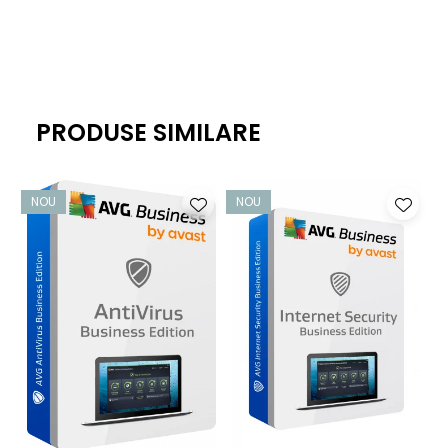
soluție antivirus de ultimă generație de la Avast, care este
bogată în funcții fără a vă încetini activitatea - astfel încât
să puteți lucra liniștit.
Protecție pentru dispozitivele corporative
PRODUSE SIMILARE
Obțineți o protecție neîntreruptă care vă ajută să țineți
virușii, programele spion, phishing-ul, ransomware-ul și
alte amenințări cibernetice departe de PC-urile
NOU
NOU
dumneavoastră Windows, de calculatoarele Mac și de
serverele Windows.
Protecție împotriva fișierelor, e-mailurilor și site-urilor
web infectate
Modulele noastre File System Protection, Email Protection,
Web Protection și Real Site vă ajută să preveniți infecțiile cu
malware și atacurile de phishing. Protecția
comportamentală și CyberCapture bazat pe inteligență
artificială ajută la protejarea utilizatorilor împotriva noilor