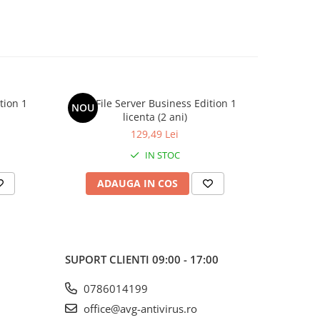
tion 1
AVG File Server Business Edition 1
AVG Fil
NOU
NOU
licenta (2 ani)
129,49 Lei
IN STOC
ADAUGA IN COS
AD
SUPORT CLIENTI
09:00 - 17:00
0786014199
office@avg-antivirus.ro