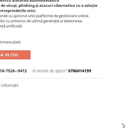
 pentru afacerea dumneavoastră
 de viruși, phishing și atacuri cibernetice cu o soluție
ntreprinderile mici.
unde cu ajutorul unei platforme de gestionare online.
elor cu antivirus de ultimă generație și detectarea
ță artificială.
irmare platii
A IN COS
18-7526--9412
Ai nevoie de ajutor?
0786014199
informatii