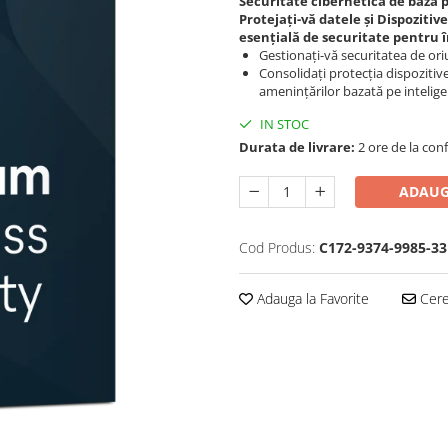
Securitate cibernetică de bază
Protejați-vă datele și Dispozitive
esențială de securitate pentru î
Gestionați-vă securitatea de ori
Consolidați protecția dispozitiv
amenințărilor bazată pe inteligen
IN STOC
Durata de livrare:
2 ore de la conf
ADAUG
Cod Produs:
C172-9374-9985-33
Adauga la Favorite
Cere 