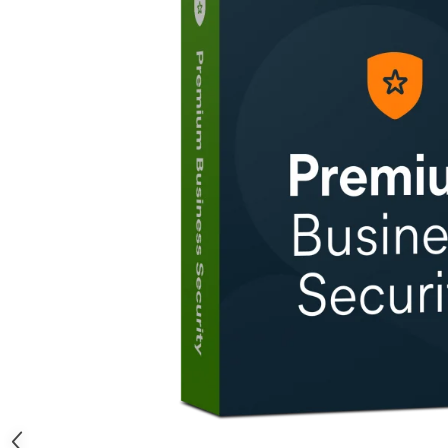
AVAST Driver Updater
AVAST SecureLine VPN
AVAST AntiTrack Premium