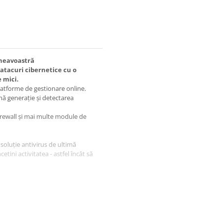
mneavoastră
i atacuri cibernetice cu o
 mici.
latforme de gestionare online.
imă generație și detectarea
firewall și mai multe module de
 soluție antivirus de ultimă
etini activitatea - astfel încât să
rușii, programele spion, phishing-
de PC-urile dumneavoastră
 web infectate
 Web Protection și Real Site vă