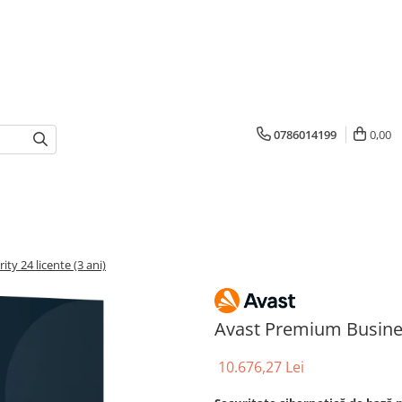
0786014199
0,00
y 24 licente (3 ani)
Avast Premium Business
10.676,27 Lei