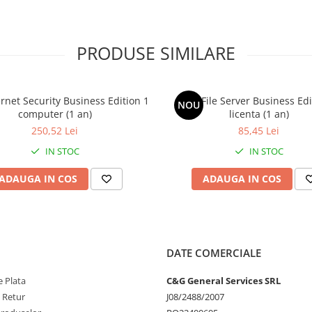
ishing. Protecția comportamentală
ejarea utilizatorilor împotriva
PRODUSE SIMILARE
lor și a timpilor de nefuncționare
uritatea pe mai multe niveluri
rnet Security Business Edition 1
AVG File Server Business Edi
.
NOU
computer (1 an)
licenta (1 an)
250,52 Lei
85,45 Lei
icați manipularea, ștergerea sau
ware. Protecția
IN STOC
IN STOC
tecta comportamente suspecte
te de tip zero-day. Împreună cu
ADAUGA IN COS
ADAUGA IN COS
oferă liniștea că datele dvs.
a atacurilor ransomware.
ă ajută la blocarea încercărilor de
top Protocol) și a atacurilor de
bile să părăsească calculatoarele
DATE COMERCIALE
itivele angajaților dvs. și
împotriva manipulării și
 Plata
C&G General Services SRL
e Retur
J08/2488/2007