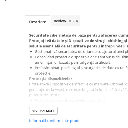
Review-uri
(0)
Descriere
Securitate cibernetică de bază pentru afacerea du
Protejați-vă datele și Dispozitive de viruși, phishing ș
soluție esențială de securitate pentru întreprinderile
Gestionați-vă securitatea de oriunde cu ajutorul unei p
Consolidați protecția dispozitivelor cu antivirus de ult
amenințărilor bazată pe inteligență artificială.
Preîntâmpinați phishing-ul și scurgerile de date cu un 
protecție.
Protecția dispozitivelor
Protejați-vă Dispozitive de infecțiile cu malware. Obțineți o
generație de la Avast, care este bogată în funcții fără a vă înc
puteți lucra liniștit.
Protecție pentru dispozitivele corporative
Obțineți o protecție neîntreruptă care vă ajută să țineți vi
ul, ransomware-ul și alte amenințări cibernetice departe 
VEZI MAI MULT
Windows, de calculatoarele Mac și de serverele Windows.
Informatii conformitate produs
Protecție împotriva fișierelor, e-mailurilor și site-urilor
Modulele noastre File System Protection, Email Protection,