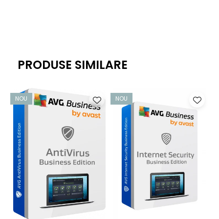
soluție antivirus de ultimă generație de la Avast, care este
bogată în funcții fără a vă încetini activitatea - astfel încât
să puteți lucra liniștit.
Protecție pentru dispozitivele corporative
PRODUSE SIMILARE
Obțineți o protecție neîntreruptă care vă ajută să țineți
virușii, programele spion, phishing-ul, ransomware-ul și
alte amenințări cibernetice departe de PC-urile
NOU
NOU
dumneavoastră Windows, de calculatoarele Mac și de
serverele Windows.
Protecție împotriva fișierelor, e-mailurilor și site-urilor
web infectate
Modulele noastre File System Protection, Email Protection,
Web Protection și Real Site vă ajută să preveniți infecțiile cu
malware și atacurile de phishing. Protecția
comportamentală și CyberCapture bazat pe inteligență
artificială ajută la protejarea utilizatorilor împotriva noilor