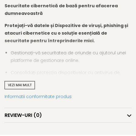
Securitate cibernetică de bază pentru afacerea
dumneavoastră
Protejați-vă datele și Dispozitive de viruși, phishing și
atacuri cibernetice cu o soluție esențială de
securitate pentru întreprinderile mici.
Gestionați-vă securitatea de oriunde cu ajutorul unei
platforme de gestionare online.
Consolidați protecția dispozitivelor cu antivirus de
ultimă generație și detectarea amenințărilor bazată pe
VEZI MAI MULT
inteligență artificială.
Informatii conformitate produs
Preîntâmpinați phishing-ul și scurgerile de date cu un
firewall și mai multe module de protecție.
REVIEW-URI
(0)
Protecția dispozitivelor
Protejați-vă Dispozitive de infecțiile cu malware. Obțineți o