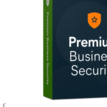
AVAST Driver Updater
AVAST SecureLine VPN
AVAST AntiTrack Premium