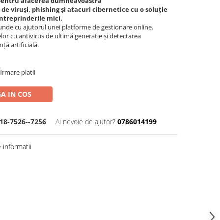
 pentru afacerea dumneavoastră
 de viruși, phishing și atacuri cibernetice cu o soluție
ntreprinderile mici.
unde cu ajutorul unei platforme de gestionare online.
elor cu antivirus de ultimă generație și detectarea
ță artificială.
irmare platii
A IN COS
18-7526--7256
Ai nevoie de ajutor?
0786014199
informatii