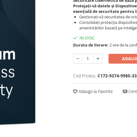
Securitate cibernetică de bază
Protejați-vă datele și Dispozitive
esențială de securitate pentru î
Gestionați-vă securitatea de ori
Consolidați protecția dispozitiv
amenințărilor bazată pe inteligen
IN STOC
Durata de livrare:
2 ore de la conf
ADAUG
Cod Produs:
C172-9374-9985-33
Adauga la Favorite
Cere 