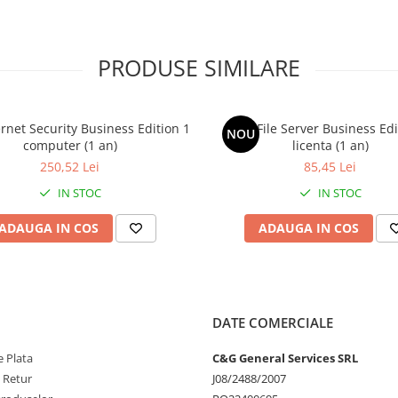
ishing. Protecția comportamentală
ejarea utilizatorilor împotriva
PRODUSE SIMILARE
lor și a timpilor de nefuncționare
uritatea pe mai multe niveluri
rnet Security Business Edition 1
AVG File Server Business Edi
.
NOU
computer (1 an)
licenta (1 an)
250,52 Lei
85,45 Lei
icați manipularea, ștergerea sau
ware. Protecția
IN STOC
IN STOC
tecta comportamente suspecte
te de tip zero-day. Împreună cu
ADAUGA IN COS
ADAUGA IN COS
oferă liniștea că datele dvs.
a atacurilor ransomware.
ă ajută la blocarea încercărilor de
top Protocol) și a atacurilor de
bile să părăsească calculatoarele
DATE COMERCIALE
itivele angajaților dvs. și
împotriva manipulării și
 Plata
C&G General Services SRL
e Retur
J08/2488/2007