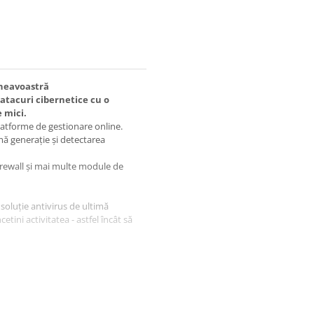
mneavoastră
i atacuri cibernetice cu o
 mici.
latforme de gestionare online.
imă generație și detectarea
firewall și mai multe module de
 soluție antivirus de ultimă
etini activitatea - astfel încât să
rușii, programele spion, phishing-
de PC-urile dumneavoastră
 web infectate
 Web Protection și Real Site vă