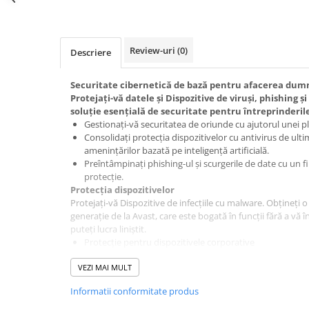
Review-uri
(0)
Descriere
Securitate cibernetică de bază pentru afacerea du
Protejați-vă datele și Dispozitive de viruși, phishing ș
soluție esențială de securitate pentru întreprinderile
Gestionați-vă securitatea de oriunde cu ajutorul unei p
Consolidați protecția dispozitivelor cu antivirus de ult
amenințărilor bazată pe inteligență artificială.
Preîntâmpinați phishing-ul și scurgerile de date cu un 
protecție.
Protecția dispozitivelor
Protejați-vă Dispozitive de infecțiile cu malware. Obțineți o
generație de la Avast, care este bogată în funcții fără a vă înc
puteți lucra liniștit.
Protecție pentru dispozitivele corporative
Obțineți o protecție neîntreruptă care vă ajută să țineți vi
ul, ransomware-ul și alte amenințări cibernetice departe 
VEZI MAI MULT
Windows, de calculatoarele Mac și de serverele Windows.
Informatii conformitate produs
Protecție împotriva fișierelor, e-mailurilor și site-urilor
Modulele noastre File System Protection, Email Protection,