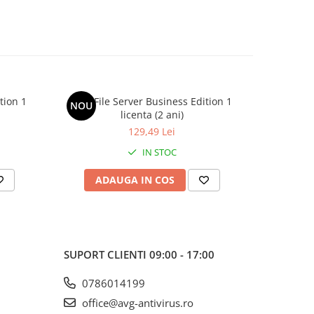
tion 1
AVG File Server Business Edition 1
AVG Fil
NOU
NOU
licenta (2 ani)
129,49 Lei
IN STOC
ADAUGA IN COS
AD
SUPORT CLIENTI
09:00 - 17:00
0786014199
office@avg-antivirus.ro