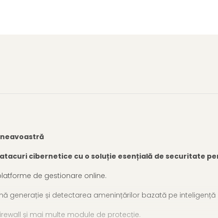
mneavoastră
i atacuri cibernetice cu o soluție esențială de securitate pe
platforme de gestionare online.
mă generație și detectarea amenințărilor bazată pe inteligență ar
firewall și mai multe module de protecție.