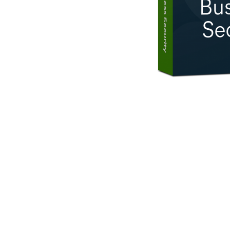
AVAST Driver Updater
AVAST SecureLine VPN
AVAST AntiTrack Premium