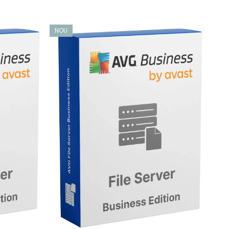
NOU
NO
erele protejate de către ransomware. Protecția
se și amenințări necunoscute de tip zero-day.
i sunt protejate mai eficient împotriva atacurilor
ea exploatărilor RDP (Remote Desktop Protocol) și a
 monitorizează traficul de rețea dintre dispozitivele
zate.