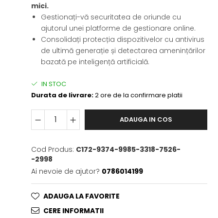
mici.
Gestionați-vă securitatea de oriunde cu
ajutorul unei platforme de gestionare online.
Consolidați protecția dispozitivelor cu antivirus
de ultimă generație și detectarea amenințărilor
bazată pe inteligență artificială.
IN STOC
Durata de livrare:
2 ore de la confirmare platii
ADAUGA IN COS
Cod Produs:
C172-9374-9985-3318-7526-
-2998
Ai nevoie de ajutor?
0786014199
ADAUGA LA FAVORITE
CERE INFORMATII