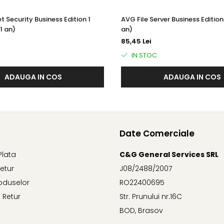
 confidențialitatea online a angajaților dvs., acreditările de cone
t Security Business Edition 1
AVG File Server Business Edition 
1 an)
an)
alware să acceseze camerele web de pe PC-urile Windows ale an
85,45 Lei
IN STOC
ADAUGA IN COS
ADAUGA IN COS
 în browser.
ui
 de phishing care au ca scop furtul de date sensibile, cum ar fi nu
Date Comerciale
reluările DNS (Domain Name System), astfel încât aceștia să poa
Plata
C&G General Services SRL
Retur
J08/2488/2007
ură ce afacerea dvs. crește, cresc și nevoile dvs. de securitate.
oduselor
RO22400695
ate de administrare online - oricând și de oriunde.
 Retur
Str. Prunului nr.16C
itive
BOD, Brasov