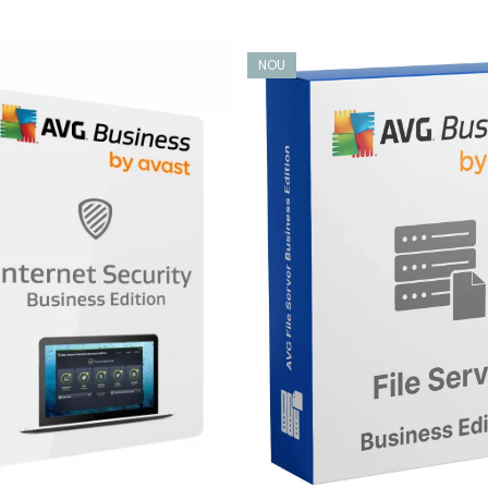
e.
NOU
icați manipularea, ștergerea sau criptarea fișierelor din fold
ecta comportamente suspecte care pot indica coduri malițioa
te module vă oferă liniștea că datele dvs. critice pentru afacer
anță ajută la blocarea încercărilor de acces nedorite, la stopar
d datele sensibile să părăsească calculatoarele dvs. Firewall-ul
lor dvs. de afaceri împotriva manipulării și transmiterii neautori
browserele lor.