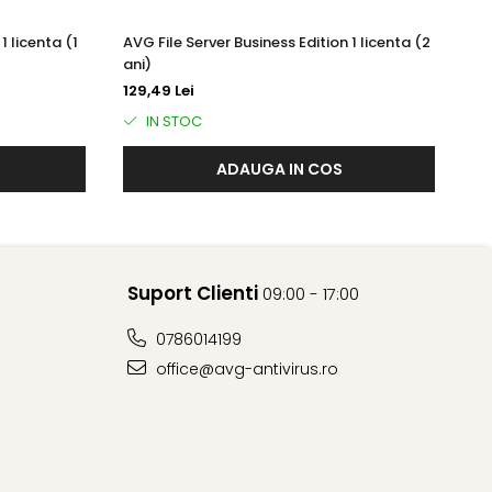
ctare și datele de afaceri de infractorii cibernetici.
1 licenta (1
AVG File Server Business Edition 1 licenta (2
AV
ani)
an
gajaților dvs. fără acordul acestora.
129,49 Lei
18
IN STOC
ADAUGA IN COS
mele de utilizator, parolele și detaliile cărților de credit.
Suport Clienti
09:00 - 17:00
tă ajunge la site-ul web dorit într-un mod mai sigur.
0786014199
office@avg-antivirus.ro
 Gestionați-vă Dispozitive și serviciile de securitate Avast