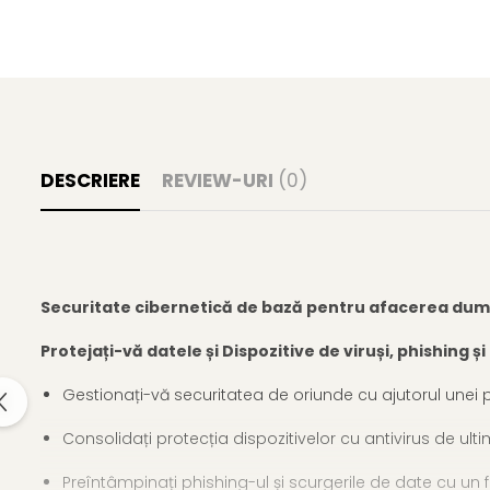
DESCRIERE
REVIEW-URI
(0)
Securitate cibernetică de bază pentru afacerea du
Protejați-vă datele și Dispozitive de viruși, phishing ș
Gestionați-vă securitatea de oriunde cu ajutorul unei 
Consolidați protecția dispozitivelor cu antivirus de ulti
Preîntâmpinați phishing-ul și scurgerile de date cu un 