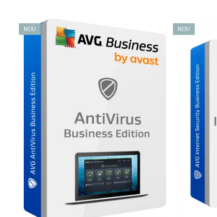
ajută la prevenirea furtului sau dezvăluirii de date sensibil
Protecție împotriva criptării ransomware
NOU
NOU
Protecția noastră împotriva ransomware vă ajută să împied
comportamentală monitorizează Dispozitive pentru a det
Împreună cu File System Protection și Web Protection, aces
ransomware.
Țineți-vă datele departe de infractorii cibernetici
Firewall-ul nostru endpoint și protecția accesului la dist
atacurilor de forță brută din partea hackerilor, împiedicân
angajaților dvs. și internet, contribuind la protejarea date
Păstrați-vă parolele mai sigure
Protejați de furt parolele angajaților dvs. stocate în 
Securitate și confidențialitate online