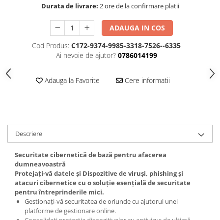
Durata de livrare:
2 ore de la confirmare platii
ADAUGA IN COS
Cod Produs:
C172-9374-9985-3318-7526--6335
Ai nevoie de ajutor?
0786014199
Adauga la Favorite
Cere informatii
Descriere
Securitate cibernetică de bază pentru afacerea
dumneavoastră
Protejați-vă datele și Dispozitive de viruși, phishing și
atacuri cibernetice cu o soluție esențială de securitate
pentru întreprinderile mici.
Gestionați-vă securitatea de oriunde cu ajutorul unei
platforme de gestionare online.
Consolidați protecția dispozitivelor cu antivirus de ultimă