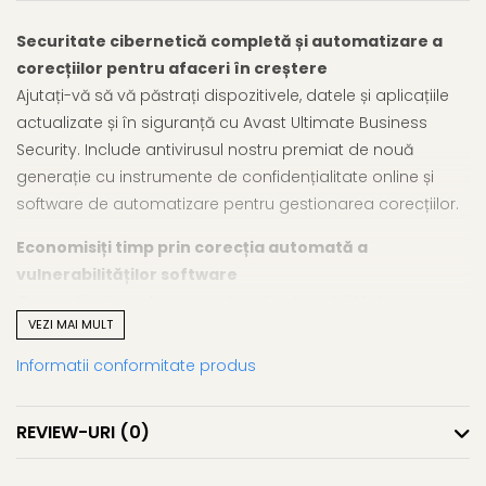
Securitate cibernetică completă și automatizare a
corecțiilor pentru afaceri în creștere
Ajutați-vă să vă păstrați dispozitivele, datele și aplicațiile
actualizate și în siguranță cu Avast Ultimate Business
Security. Include antivirusul nostru premiat de nouă
generație cu instrumente de confidențialitate online și
software de automatizare pentru gestionarea corecțiilor.
Economisiți timp prin corecția automată a
vulnerabilităților software
Criminalii cibernetici exploatează vulnerabilitățile
VEZI MAI MULT
nepattchizate în sistemele de operare și în aplicațiile
utilizate în mod obișnuit (Java, Adobe, Google Chrome,
Informatii conformitate produs
Zoom etc.) ca parte a atacurilor direcționate. Avast
Business Patch Management abordează automat
REVIEW-URI
(0)
vulnerabilitățile din sistemele dvs. Windows și aplicațiile de
la terțe părți pentru a vă ajuta să vă mențineți afacerea în