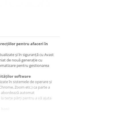
ecțiilor pentru afaceri în
ctualizate și în siguranță cu Avast
miat de nouă generație cu
tomatizare pentru gestionarea
ităților software
izate în sistemele de operare și
e Chrome, Zoom etc.) ca parte a
nt abordează automat
 la terțe părți pentru a vă ajuta
 bani
 în câteva minute, cu impact