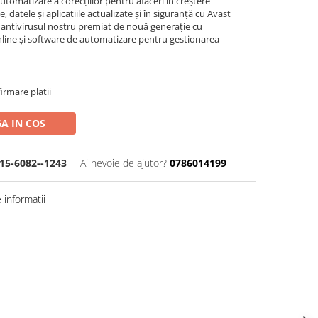
utomatizare a corecțiilor pentru afaceri în creștere
e, datele și aplicațiile actualizate și în siguranță cu Avast
 antivirusul nostru premiat de nouă generație cu
nline și software de automatizare pentru gestionarea
irmare platii
A IN COS
15-6082--1243
Ai nevoie de ajutor?
0786014199
informatii