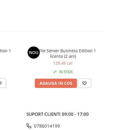
tion 1
AVG File Server Business Edition 1
AVG Fil
NOU
NOU
licenta (2 ani)
129,49 Lei
IN STOC
ADAUGA IN COS
AD
SUPORT CLIENTI
09:00 - 17:00
0786014199