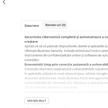
Review-uri
(0)
Descriere
Securitate cibernetică completă și automatizare a cor
creștere
Ajutați-vă să vă păstrați dispozitivele, datele și aplicațiile a
Ultimate Business Security. Include antivirusul nostru pre
instrumente de confidențialitate online și software de au
corecțiilor.
Economisiți timp prin corecția automată a vulnerabil
Criminalii cibernetici exploatează vulnerabilitățile nepattch
în aplicațiile utilizate în mod obișnuit (Java, Adobe, Googl
atacurilor direcționate. Avast Business Patch Manageme
vulnerabilitățile din sistemele dvs. Windows și aplicațiile de
să vă mențineți afacerea în siguranță.
Automatizarea corecțiilor pentru a economisi timp și
Distribuiți corecții testate temeinic pe sute de dispozitive
minim asupra rețelei dvs.
VEZI MAI MULT
Cortificarea aplicațiilor de la terțe părți