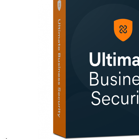
AVAST Driver Updater
AVAST SecureLine VPN
AVAST AntiTrack Premium