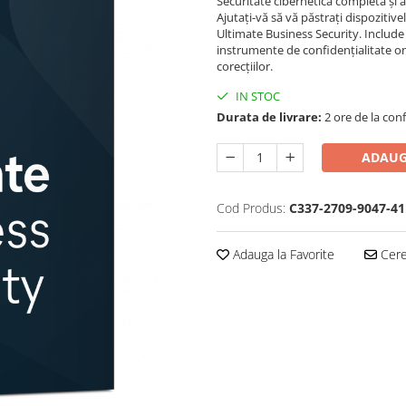
Securitate cibernetică completă și a
Ajutați-vă să vă păstrați dispozitivel
Ultimate Business Security. Include
instrumente de confidențialitate o
corecțiilor.
IN STOC
Durata de livrare:
2 ore de la conf
ADAUG
Cod Produs:
C337-2709-9047-41
Adauga la Favorite
Cere 